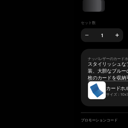
セット数
ナッパレザーのカード
スタイリッシュな
装、大胆なブルーの
枚のカードを収納
カードホ
サイズ：10x7
プロモーションコード