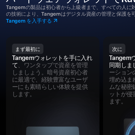
Tangemの製品は初心者から上級者まで、すべての人
の技術により、Tangemはデジタル資産の管理と保護を
Tangem を入手する
まず最初に
次に
Tangemウォレットを手に入れ
Tange
て
、ワンタップで資産を管理
同期しま
しましょう。暗号資産初心者
ーション
に最適で、経験豊富なユーザ
埋め込ま
ーにも素晴らしい体験を提供
ムな秘密
します。
ットが侵
ます。