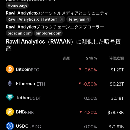
Homepage
Rawli Analyticsのソーシャルメディアとコミュニティ
Rawli Analytics X（Twitter）
Telegram
Rawli Analyticsブロックチェーンエクスプローラー
bscscan.com
binplorer.com
Rawli Analytics（RWAAN）に類似した暗号資
産
資産
24h %
時価総額
BTC
-0.60%
$1.29T
Bitcoin
ETH
-0.50%
$0.23T
Ethereum
USDT
0.00%
$0.18T
Tether
BNB
-1.30%
$78.78B
BNB
USDC
0.00%
$71.91B
USDC