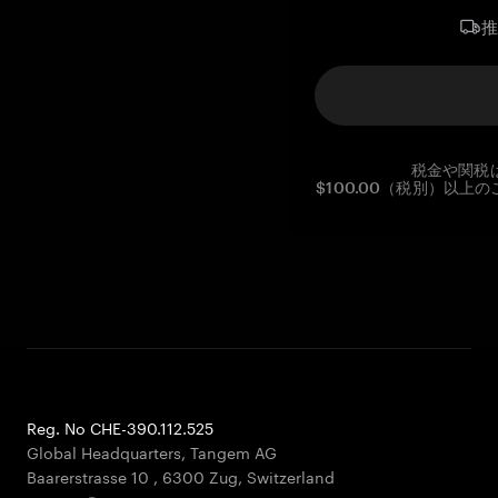
税金や関税
$100.00（税別）以
Reg. No CHE-390.112.525
Global Headquarters, Tangem AG
Baarerstrasse 10
,
6300 Zug
,
Switzerland