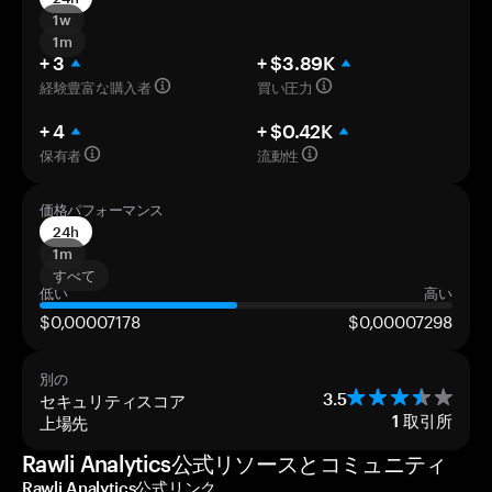
1w
1m
+ 3
+ $3.89K
経験豊富な購入者
買い圧力
+ 4
+ $0.42K
保有者
流動性
価格パフォーマンス
24h
1m
すべて
低い
高い
$0,00007178
$0,00007298
別の
セキュリティスコア
3.5
上場先
1
取引所
Rawli Analytics公式リソースとコミュニティ
Rawli Analytics公式リンク