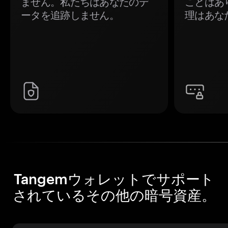
ません。私たちはあなたのデ
ことはあ
ータを追跡しません。
理はあな
Tangemウォレットでサポート
されているその他の暗号資産。