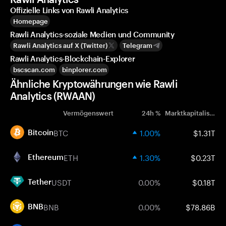
Offizielle Links von Rawli Analytics
Homepage
Rawli Analytics-soziale Medien und Community
Rawli Analytics auf X (Twitter)
Telegram
Rawli Analytics-Blockchain-Explorer
bscscan.com
binplorer.com
Ähnliche Kryptowährungen wie Rawli
Analytics (RWAAN)
Vermögenswert
24h %
Marktkapitalisierung
BTC
1.00%
$1.31T
Bitcoin
ETH
1.30%
$0.23T
Ethereum
USDT
0.00%
$0.18T
Tether
BNB
0.00%
$78.86B
BNB