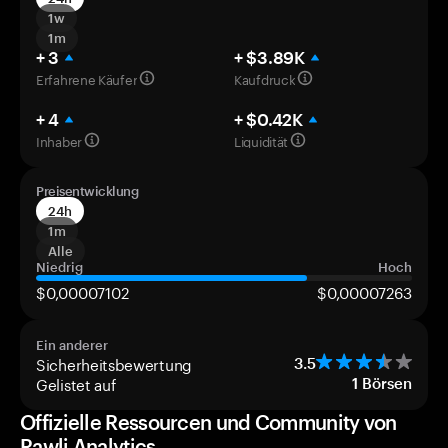
1w
1m
+ 3
+ $3.89K
Erfahrene Käufer
Kaufdruck
+ 4
+ $0.42K
Inhaber
Liquidität
Preisentwicklung
24h
1m
Alle
Niedrig
Hoch
$0,00007102
$0,00007263
Ein anderer
Sicherheitsbewertung
3.5
Gelistet auf
1
Börsen
Offizielle Ressourcen und Community von
Rawli Analytics