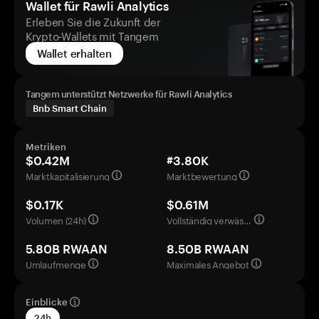
Wallet für Rawli Analytics
Erleben Sie die Zukunft der
Krypto-Wallets mit Tangem
Wallet erhalten
Tangem unterstützt Netzwerke für Rawli Analytics
Bnb Smart Chain
Metriken
$0.42M
#3.80K
Marktkapitalisierung
Marktbewertung
$0.17K
$0.61M
Volumen (24h)
Vollständig verwässerte Bewertung
5.80B RWAAN
8.50B RWAAN
Umlaufmenge
Maximales Angebot
Einblicke
24h