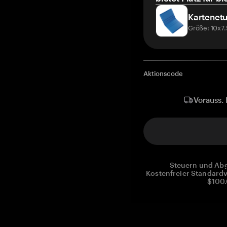
Kartenetu
Größe: 10x7
Aktionscode
Vorauss. 
Steuern und Abg
Kostenfreier Standardv
$100.