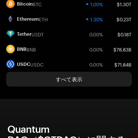
BTC
1.00%
$1.30T
Bitcoin
ETH
1.30%
$0.23T
Ethereum
USDT
0.00%
$0.18T
Tether
BNB
0.00%
$78.83B
BNB
USDC
0.00%
$71.84B
USDC
すべて表示
Quantum