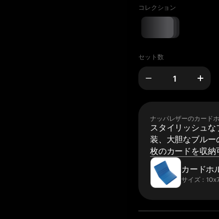
コレクション
セット数
ナッパレザーのカード
スタイリッシュな
装、大胆なブルーの
枚のカードを収納
カードホ
サイズ：10x7