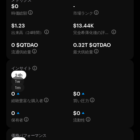
メトリクス
$0
-
時価総額
市場ランク
$1.23
$13.44K
出来高（24時間）
完全希薄化後の評価額
0 $QTDAO
0.32T $QTDAO
流通供給量
最大供給量
インサイト
24h
1w
1m
0
$0
経験豊富な購入者
買い圧力
0
$0
保有者
流動性
価格パフォーマンス