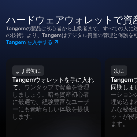
ハードウェアウォレットで資
Tangemの製品は初心者から上級者まで、すべての人
の技術により、Tangemはデジタル資産の管理と保護を
Tangem を入手する
まず最初に
次に
Tangemウォレットを手に入れ
Tange
て
、ワンタップで資産を管理
同期しま
しましょう。暗号資産初心者
ーション
に最適で、経験豊富なユーザ
埋め込ま
ーにも素晴らしい体験を提供
ムな秘密
します。
ットが侵
ます。