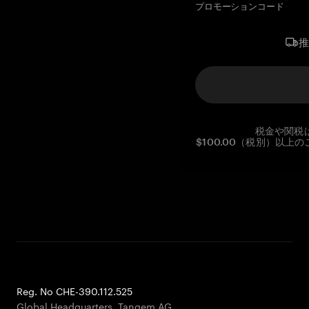
プロモーションコード
税金や関税
$100.00（税別）以
Reg. No CHE-390.112.525
Global Headquarters, Tangem AG