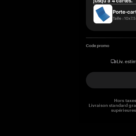
jusqu'à 4 cartes.
Porte-car
Taille : 10x7
Code promo
Liv. esti
Hors taxes
Livraison standard gr
supérieures