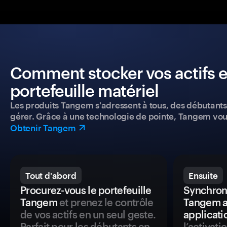
Comment stocker vos actifs e
portefeuille matériel
Les produits Tangem s'adressent à tous, des débutants a
gérer. Grâce à une technologie de pointe, Tangem vou
Obtenir Tangem
Tout d'abord
Ensuite
Procurez-vous le portefeuille
Synchroni
Tangem
et prenez le contrôle
Tangem a
de vos actifs en un seul geste.
applicati
Parfait pour les débutants en
l’activat