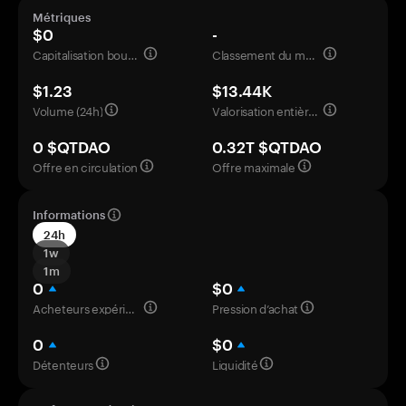
Métriques
$0
-
Capitalisation boursière
Classement du marché
$1.23
$13.44K
Volume (24h)
Valorisation entièrement diluée
0 $QTDAO
0.32T $QTDAO
Offre en circulation
Offre maximale
Informations
24h
1w
1m
0
$0
Acheteurs expérimentés
Pression d’achat
0
$0
Détenteurs
Liquidité