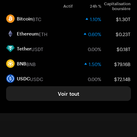
Capitalisation
Actif
24h %
boursière
BTC
1.10%
$1.30T
Bitcoin
ETH
0.60%
$0.23T
Ethereum
USDT
0.00%
$0.18T
Tether
BNB
1.50%
$79.16B
BNB
USDC
0.00%
$72.14B
USDC
Voir tout