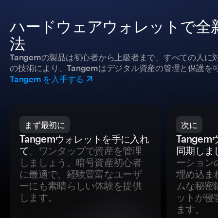
ハードウェアウォレットで全新
法
Tangemの製品は初心者から上級者まで、すべての人
の技術により、Tangemはデジタル資産の管理と保護を
Tangem を入手する
まず最初に
次に
Tangemウォレットを手に入れ
Tange
て
、ワンタップで資産を管理
同期しま
しましょう。暗号資産初心者
ーション
に最適で、経験豊富なユーザ
埋め込ま
ーにも素晴らしい体験を提供
ムな秘密
します。
ットが侵
ます。