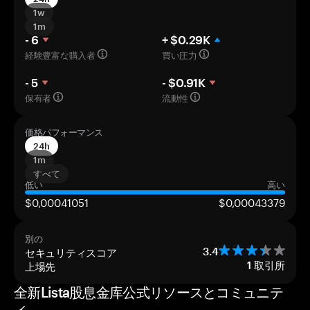
1w
1m
- 6
+ $0.29K
経験豊富な購入者
買い圧力
- 5
- $0.91K
保有者
流動性
価格パフォーマンス
24h
1m
すべて
低い
高い
$0,00041051
$0,00043379
別の
セキュリティスコア
3.4
上場先
1
取引所
全新Lista股息金库公式リソースとコミュニテ
ィ