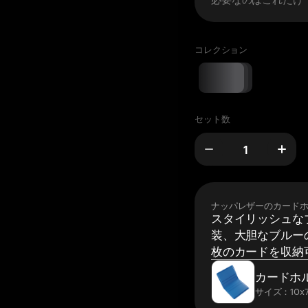
コレクション
セット数
ナッパレザーのカード
スタイリッシュな
装、大胆なブルーの
枚のカードを収納
カードホ
サイズ：10x7