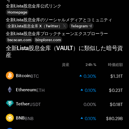
全新Lista股息金库公式リンク
Homepage
全新Lista股息金库のソーシャルメディアとコミュニティ
全新Lista股息金库 X（Twitter）
Telegram
全新Lista股息金库ブロックチェーンエクスプローラー
bscscan.com
binplorer.com
全新Lista股息金库（VAULT）に類似した暗号資
産
資産
24h %
時価総額
BTC
0.30%
$1.31T
Bitcoin
ETH
0.10%
$0.23T
Ethereum
USDT
0.00%
$0.18T
Tether
BNB
0.10%
$80.29B
BNB