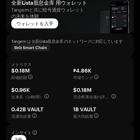
全新Lista股息金库 用ウォレット
Tangemと共に暗号通貨ウォレット
の未来を体験
ウォレットを入手
Tangem は 全新Lista股息金库 のネットワークに対応しています
Bnb Smart Chain
メトリクス
$0.18M
#4.86K
時価総額
市場ランク
$0.96K
$0.18M
出来高（24時間）
完全希薄化後の評価額
0.42B VAULT
1B VAULT
流通供給量
最大供給量
インサイト
24h