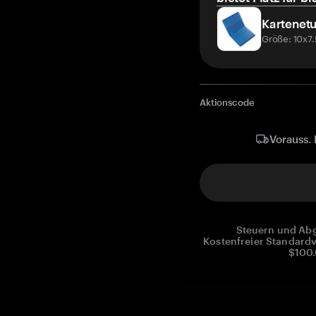
Kartenetu
Größe: 10x7
Aktionscode
Vorauss. 
Steuern und Abg
Kostenfreier Standardv
$100.