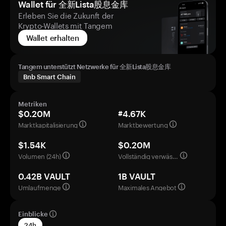
Wallet für 全新Lista股息金库
Erleben Sie die Zukunft der
Krypto-Wallets mit Tangem
Wallet erhalten
Tangem unterstützt Netzwerke für 全新Lista股息金库
Bnb Smart Chain
Metriken
$0.20M
#4.67K
Marktkapitalisierung
Marktbewertung
$1.54K
$0.20M
Volumen (24h)
Vollständig verwässerte Bewertung
0.42B VAULT
1B VAULT
Umlaufmenge
Maximales Angebot
Einblicke
24h