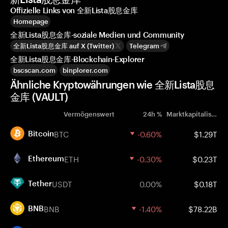
Offizielle Links von 全新Lista股息金库
Homepage
全新Lista股息金库-soziale Medien und Community
全新Lista股息金库 auf X (Twitter)
Telegram
全新Lista股息金库-Blockchain-Explorer
bscscan.com
binplorer.com
Ähnliche Kryptowährungen wie 全新Lista股息
金库 (VAULT)
Vermögenswert
24h %
Marktkapitalisierung
BTC
-0.60%
$1.29T
Bitcoin
ETH
-0.30%
$0.23T
Ethereum
USDT
0.00%
$0.18T
Tether
BNB
-1.40%
$78.22B
BNB