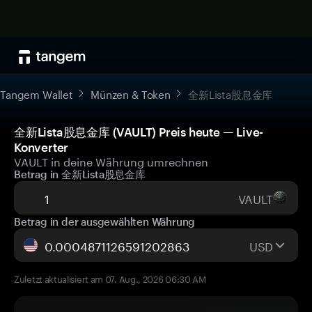
Tangem Wallet
Münzen & Token
全新Lista股息金库
全新Lista股息金库 (VAULT) Preis heute — Live-
Konverter
VAULT in deine Währung umrechnen
Betrag in 全新Lista股息金库
VAULT
Betrag in der ausgewählten Währung
USD
Zuletzt aktualisiert am 07. Aug., 2026 06:30 AM