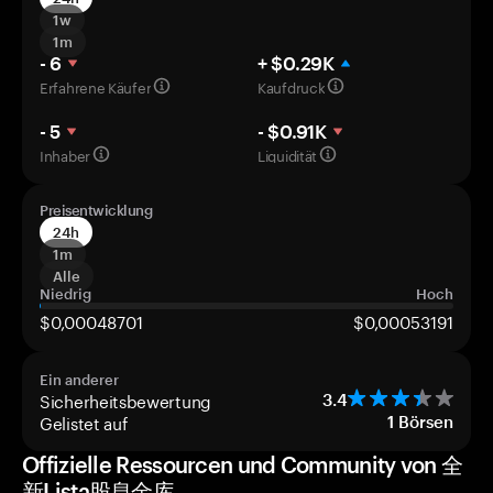
1w
1m
- 6
+ $0.29K
Erfahrene Käufer
Kaufdruck
- 5
- $0.91K
Inhaber
Liquidität
Preisentwicklung
24h
1m
Alle
Niedrig
Hoch
$0,00048701
$0,00053191
Ein anderer
Sicherheitsbewertung
3.4
Gelistet auf
1
Börsen
Offizielle Ressourcen und Community von 全
新Lista股息金库