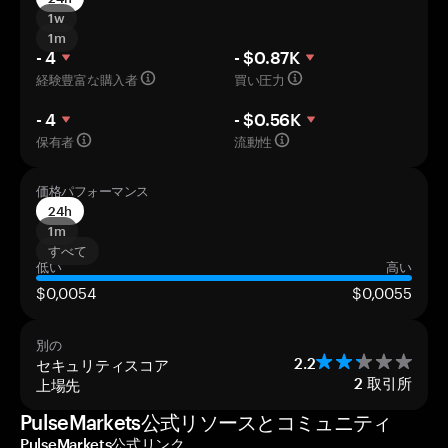
1w
1m
- 4
- $0.87K
経験豊富な購入者
買い圧力
- 4
- $0.56K
保有者
流動性
価格パフォーマンス
24h
1m
すべて
低い
高い
$0,0054
$0,0055
別の
セキュリティスコア
2.2
上場先
2
取引所
PulseMarkets公式リソースとコミュニティ
PulseMarkets公式リンク