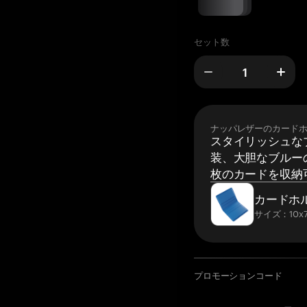
セット数
ナッパレザーのカード
スタイリッシュな
装、大胆なブルーの
枚のカードを収納
カードホ
サイズ：10x7
プロモーションコード