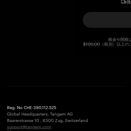
税金や関税
$100.00（税別）以
Reg. No CHE-390.112.525
Global Headquarters, Tangem AG
Baarerstrasse 10
,
6300 Zug
,
Switzerland
support@tangem.com