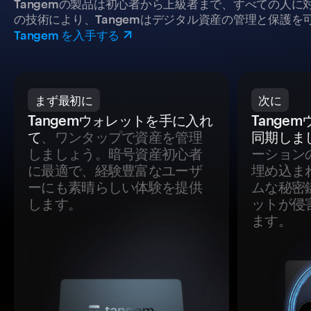
Tangemの製品は初心者から上級者まで、すべての人
の技術により、Tangemはデジタル資産の管理と保護を
Tangem を入手する
まず最初に
次に
Tangemウォレットを手に入れ
Tange
て
、ワンタップで資産を管理
同期しま
しましょう。暗号資産初心者
ーション
に最適で、経験豊富なユーザ
埋め込ま
ーにも素晴らしい体験を提供
ムな秘密
します。
ットが侵
ます。