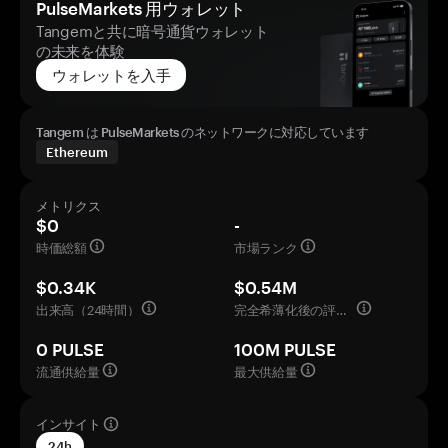
PulseMarkets 用ウォレット
Tangemと共に暗号通貨ウォレット
の未来を体験
ウォレットを入手
Tangem は PulseMarkets のネットワークに対応しています
Ethereum
メトリクス
$0
-
時価総額
市場ランク
$0.34K
$0.54M
出来高（24時間）
完全希薄化後の評価額
0 PULSE
100M PULSE
流通供給量
最大供給量
インサイト
24h