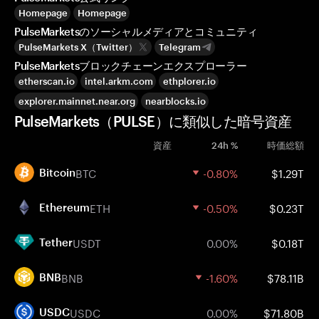
Homepage
Homepage
PulseMarketsのソーシャルメディアとコミュニティ
PulseMarkets X（Twitter）
Telegram
PulseMarketsブロックチェーンエクスプローラー
etherscan.io
intel.arkm.com
ethplorer.io
explorer.mainnet.near.org
nearblocks.io
PulseMarkets（PULSE）に類似した暗号資産
資産
24h %
時価総額
BTC
-0.80%
$1.29T
Bitcoin
ETH
-0.50%
$0.23T
Ethereum
USDT
0.00%
$0.18T
Tether
BNB
-1.60%
$78.11B
BNB
USDC
0.00%
$71.80B
USDC