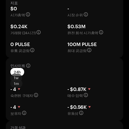
지표
$0
-
시가총액
시장 순위
$0.24K
$0.53M
거래량 (24시간)
완전 희석 시가총액
0 PULSE
100M PULSE
유통 공급량
최대 공급량
인사이트
24h
1w
1m
- 4
- $0.87K
숙련된 구매자
매수 압력
- 4
- $0.56K
보유자
유동성
가격 성과