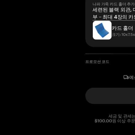
나파 가죽 카드 홀더 추가
세련된 블랙 외관, 
부 – 최대 4장의 카
카드 홀더
크기: 10x7.5
프로모션 코드
예
세금 및 관세
$100.00원 이상 주