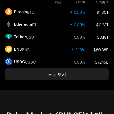
자산
24h %
시가총액
BTC
0.50%
$1.30T
Bitcoin
ETH
0.80%
$0.23T
Ethereum
USDT
0.00%
$0.18T
Tether
BNB
2.10%
$80.38B
BNB
USDC
0.00%
$72.15B
USDC
모두 보기