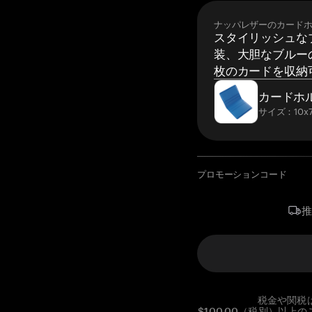
ナッパレザーのカード
スタイリッシュな
装、大胆なブルーの
枚のカードを収納
カードホ
サイズ：10x7
プロモーションコード
税金や関税
$100.00（税別）以