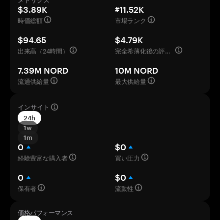
メトリクス
$3.89K
#11.52K
時価総額
市場ランク
$94.65
$4.79K
出来高（24時間）
完全希薄化後の評価額
7.39M NORD
10M NORD
流通供給量
最大供給量
インサイト
24h
1w
1m
0
$0
経験豊富な購入者
買い圧力
0
$0
保有者
流動性
価格パフォーマンス