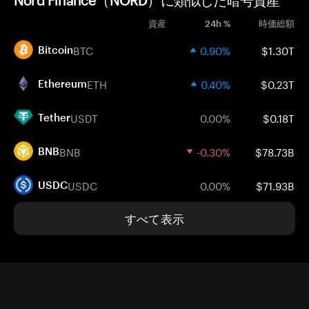
Nord Finance（NORD）に類似した暗号資産
資産
24h %
時価総額
BTC
0.90%
$1.30T
Bitcoin
ETH
0.40%
$0.23T
Ethereum
USDT
0.00%
$0.18T
Tether
BNB
-0.30%
$78.73B
BNB
USDC
0.00%
$71.93B
USDC
すべて表示