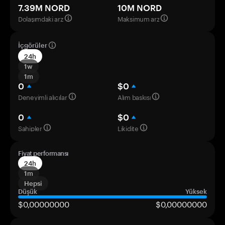
7.39M NORD
10M NORD
Dolaşımdaki arz
Maksimum arz
İçgörüler
24h
1w
1m
0
$0
Deneyimli alıcılar
Alım baskısı
0
$0
Sahipler
Likidite
Fiyat performansı
24h
1m
Hepsi
Düşük
Yüksek
$0,00000000
$0,00000000