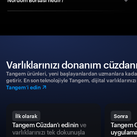
Nordom Borsası nedir?
Varlıklarınızı donanım cüzdanıy
Tangem ürünleri, yeni başlayanlardan uzmanlara kadar h
getirir. En son teknolojiyle Tangem, dijital varlıklarını
Tangem’i edin
İlk olarak
Sonra
Tangem Cüzdan’ı edinin
ve
Tangem C
varlıklarınızı tek dokunuşla
uygulama