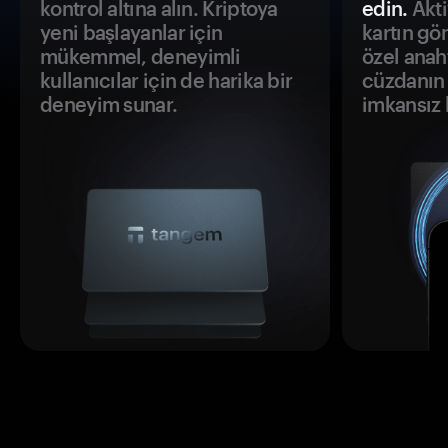
kontrol altına alın. Kriptoya
edin.
Akti
yeni başlayanlar için
kartın gö
mükemmel, deneyimli
özel anah
kullanıcılar için de harika bir
cüzdanın 
deneyim sunar.
imkansız h