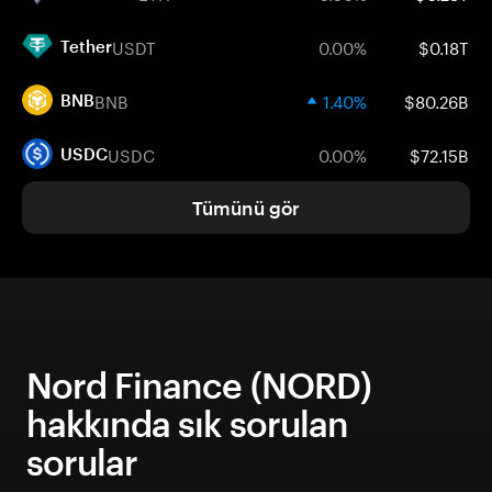
USDT
0.00%
$0.18T
Tether
BNB
1.40%
$80.26B
BNB
USDC
0.00%
$72.15B
USDC
Tümünü gör
Nord Finance (NORD)
hakkında sık sorulan
sorular