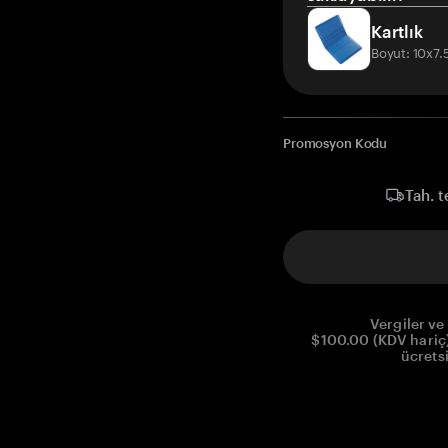
Kartlık
Boyut: 10x7
Promosyon Kodu
Tah. t
Vergiler ve 
$100.00 (KDV hariç)
ücrets