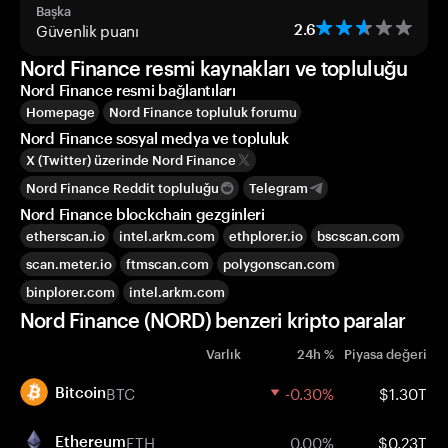
Başka
Güvenlik puanı
2.6
Nord Finance resmi kaynakları ve topluluğu
Nord Finance resmi bağlantıları
Homepage
Nord Finance topluluk forumu
Nord Finance sosyal medya ve topluluk
X (Twitter) üzerinde Nord Finance
Nord Finance Reddit topluluğu
Telegram
Nord Finance blockchain gezginleri
etherscan.io
intel.arkm.com
ethplorer.io
bscscan.com
scan.meter.io
ftmscan.com
polygonscan.com
binplorer.com
intel.arkm.com
Nord Finance (NORD) benzeri kripto paralar
Varlık
24h %
Piyasa değeri
BTC
-0.30%
$1.30T
Bitcoin
ETH
0.00%
$0.23T
Ethereum