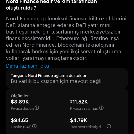
Nord Finance nedir ve kim tarafından
oluşturuldu?
Nord Finance, geleneksel finansın kilit özelliklerini
DeFi alanına entegre ederek DeFi yatırımını
basitleştirmek için tasarlanmış merkeziyetsiz bir
finans ekosistemidir. Ethereum ağı üzerine inşa
edilen Nord Finance, blockchain teknolojisini
kullanarak herkes için yenilikçi servet oluşturma
yolları yaratmayı amaçlamaktadır.
Daha fazlasını oku
Tangem, Nord Finance ağlarını destekler
Bu varlık bu cüzdan için mevcut değil
Ölçümler
$3.89K
#11.52K
Piyasa değeri
Piyasa sıralaması
$94.65
$4.79K
Hacim (24s)
Tam seyreltilmiş değerleme