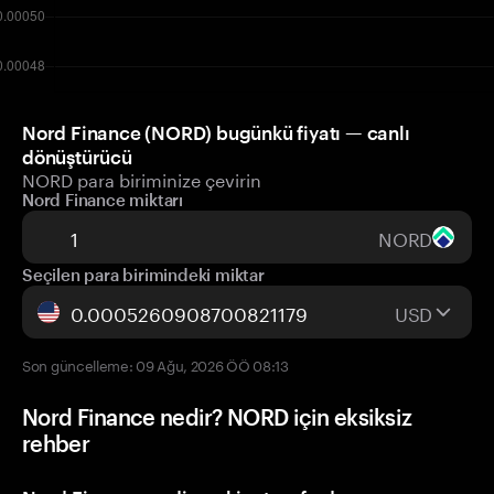
Nord Finance (NORD) bugünkü fiyatı — canlı
dönüştürücü
NORD para biriminize çevirin
Nord Finance miktarı
NORD
Seçilen para birimindeki miktar
USD
Son güncelleme: 09 Ağu, 2026 ÖÖ 08:13
Nord Finance nedir? NORD için eksiksiz
rehber