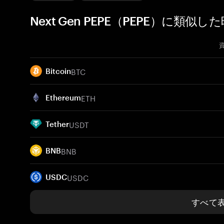
Next Gen PEPE（PEPE）に類似
BTC
Bitcoin
ETH
Ethereum
USDT
Tether
BNB
BNB
USDC
USDC
すべて