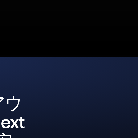
アウ
xt