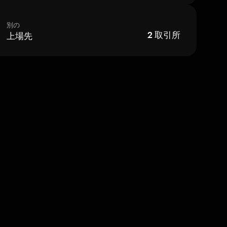
別の
上場先
2
取引所