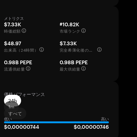
メトリクス
$7.33K
#10.82K
時価総額
市場ランク
$48.97
$7.33K
出来高（24時間）
完全希薄化後の評価額
0.98B PEPE
0.98B PEPE
流通供給量
最大供給量
価格パフォーマンス
24h
1m
すべて
低い
高い
$0,00000744
$0,00000746