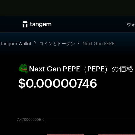
ウ
Tangem Wallet
コインとトークン
Next Gen PEPE
Next Gen PEPE（PEPE）
$0.00000746