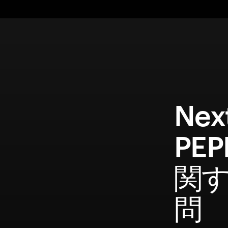
Nex
PE
関
問