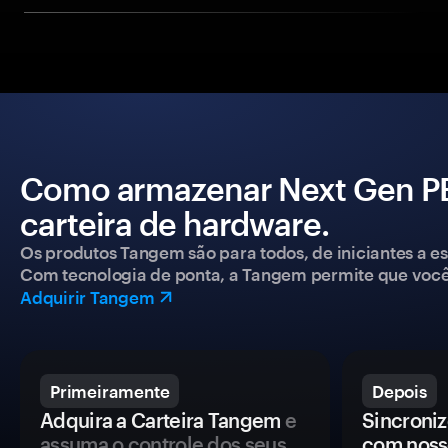
Como armazenar Next Gen P
carteira de hardware.
Os produtos Tangem são para todos, de iniciantes a esp
Com tecnologia de ponta, a Tangem permite que você co
Adquirir Tangem
Primeiramente
Depois
Adquira a Carteira Tangem
e
Sincroniz
assuma o controle dos seus
com noss