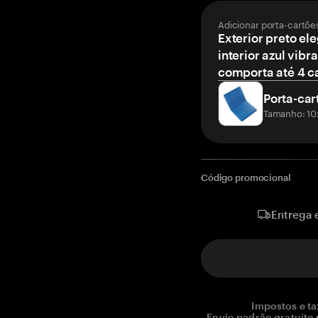
Adicionar porta-cartõe
Exterior preto el
interior azul vibr
comporta até 4 c
Porta-car
Tamanho: 10
Código promocional
Entrega 
Impostos e ta
Envio padrão gratuito