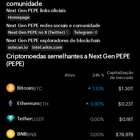
comunidade
Next Gen PEPE links oficiais
Homepage
Next Gen PEPE redes sociais e comunidade
Next Gen PEPE no X (Twitter)
Telegram
Next Gen PEPE exploradores de blockchain
solscan.io
intel.arkm.com
Criptomoedas semelhantes a Next Gen PEPE
(PEPE)
Capitalização
Ativo
24h %
de mercado
BTC
1.10%
$1.30T
Bitcoin
ETH
0.90%
$0.23T
Ethereum
USDT
0.00%
$0.18T
Tether
BNB
0.00%
$78.97B
BNB