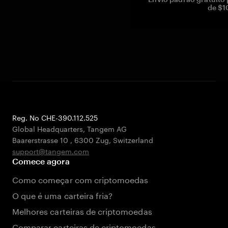
de $1
Reg. No CHE-390.112.525
Global Headquarters, Tangem AG
Baarerstrasse 10
,
6300 Zug
,
Switzerland
support@tangem.com
Comece agora
Como começar com criptomoedas
O que é uma carteira fria?
Melhores carteiras de criptomoedas
Comparar carteiras de criptomoedas