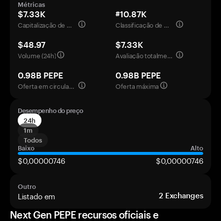
Métricas
$7.33K
#10.87K
Capitalização de mercado
Classificação de mercado
$48.97
$7.33K
Volume (24h)
Avaliação totalmente diluída
0.98B PEPE
0.98B PEPE
Oferta em circulação
Oferta máxima
Desempenho do preço
24h
1m
Todos
Baixo
Alto
$0,00000746
$0,00000746
Outro
Listado em
2
Exchanges
Next Gen PEPE recursos oficiais e