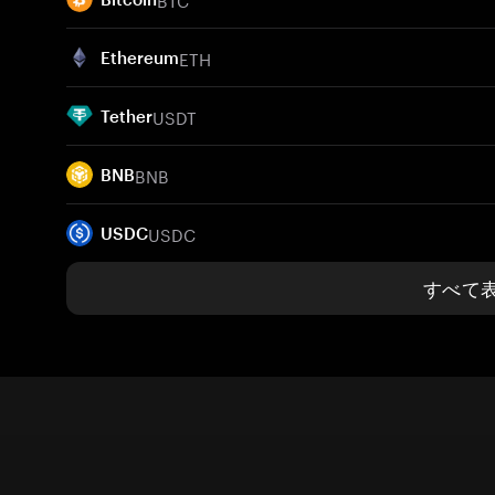
ETH
Ethereum
USDT
Tether
BNB
BNB
USDC
USDC
すべて