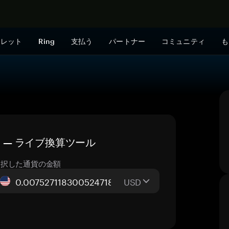
今すぐ購入
ォレット
Ring
支払う
パートナー
コミュニティ
も
価格 — ライブ換算ツール
選択した通貨の金額
USD