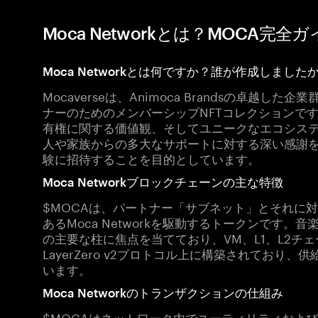
Moca Networkとは？MOCA完全
Moca Networkとは何ですか？誰が作成しました
Mocaverseは、Animoca Brandsの卓越
ナーのためのメンバーシップNFTコレクションです
有権に関する価値観、そしてユニークなエコシス
人や家族からの多大なサポートに対する深い感謝
験に招待することを目的としています。
Moca Networkブロックチェーンの主な特徴
$MOCAは、パートナー「サブネット」とそれに
あるMoca Networkを駆動するトークンです
の主要な柱に焦点を当てており、VM、L1、L2チ
LayerZero v2プロトコル上に構築されており、供
います。
Moca Networkのトランザクションの仕組み
$MOCAはネットワーク内でユーティリティおよ