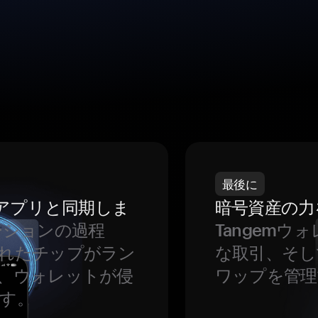
最後に
をアプリと同期しま
暗号資産の力
ーションの過程
Tangem
れたチップがラン
な取引、そし
、ウォレットが侵
ワップを管理
す。