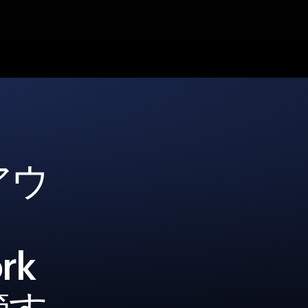
アウ
rk
管す