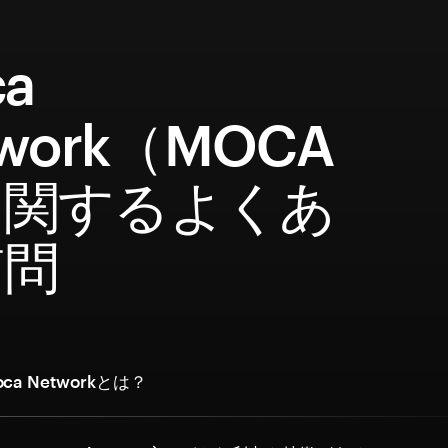
a
twork（MOCA
に関するよくあ
質問
a Networkとは？