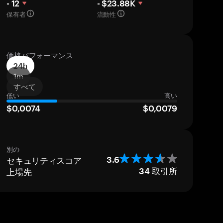
- 12
- $23.88K
保有者
流動性
価格パフォーマンス
24h
1m
すべて
低い
高い
$0,0074
$0,0079
別の
セキュリティスコア
3.6
上場先
34
取引所