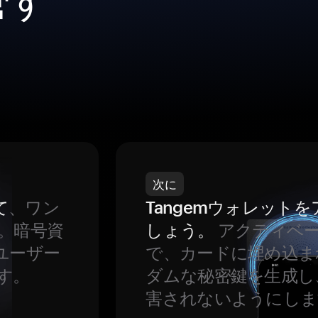
次に
て
、ワン
Tangemウォレット
。暗号資
しょう。
アクティベ
ユーザー
で、カードに埋め込ま
す。
ダムな秘密鍵を生成し
害されないようにしま