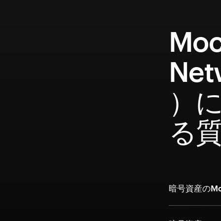
Moc
Ne
）
る
暗号資産のMoc