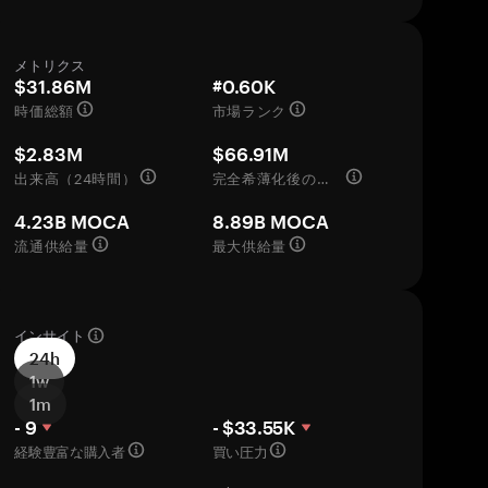
メトリクス
$31.86M
#0.60K
時価総額
市場ランク
$2.83M
$66.91M
出来高（24時間）
完全希薄化後の評価額
4.23B MOCA
8.89B MOCA
流通供給量
最大供給量
インサイト
24h
1w
1m
- 9
- $33.55K
経験豊富な購入者
買い圧力