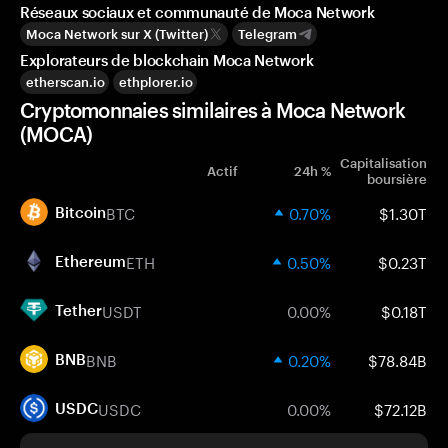
Réseaux sociaux et communauté de Moca Network
Moca Network sur X (Twitter)
Telegram
Explorateurs de blockchain Moca Network
etherscan.io
ethplorer.io
Cryptomonnaies similaires à Moca Network
(MOCA)
Capitalisation
Actif
24h %
boursière
BTC
0.70%
$1.30T
Bitcoin
ETH
0.50%
$0.23T
Ethereum
USDT
0.00%
$0.18T
Tether
BNB
0.20%
$78.84B
BNB
USDC
0.00%
$72.12B
USDC