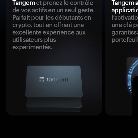
Tangem
et prenez le contrôle
Tangem a
de vos actifs en un seul geste.
applicati
Parfait pour les débutants en
l’activat
crypto, tout en offrant une
une clé p
excellente expérience aux
garantiss
utilisateurs plus
portefeuil
expérimentés.