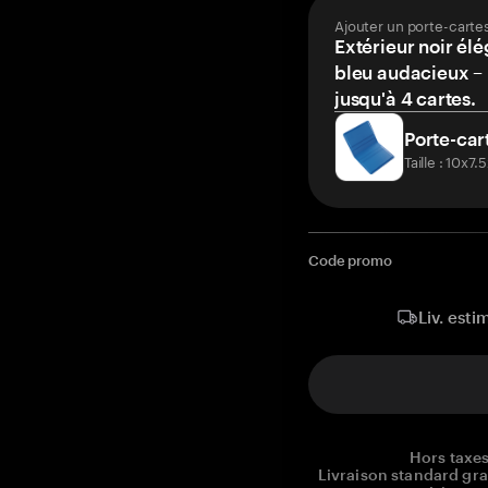
Ajouter un porte-carte
Extérieur noir élé
bleu audacieux – 
jusqu'à 4 cartes.
Porte-car
Taille : 10x7
Code promo
Liv. esti
Hors taxes
Livraison standard gr