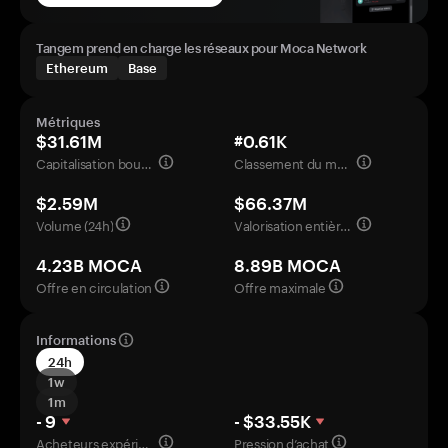
Tangem prend en charge les réseaux pour Moca Network
Ethereum
Base
Métriques
$31.61M
#0.61K
Capitalisation boursière
Classement du marché
$2.59M
$66.37M
Volume (24h)
Valorisation entièrement diluée
4.23B MOCA
8.89B MOCA
Offre en circulation
Offre maximale
Informations
24h
1w
1m
- 9
- $33.55K
Acheteurs expérimentés
Pression d’achat