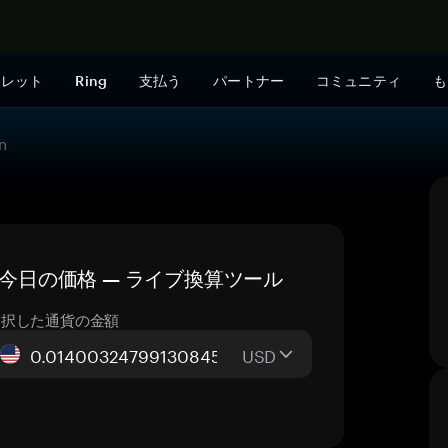
今すぐ購入
ォレット
Ring
支払う
パートナー
コミュニティ
も
n
DX）の今日の価格 — ライブ換算ツール
選択した通貨の金額
USD