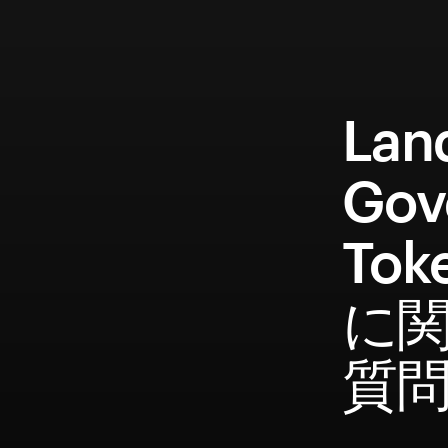
Lan
Gov
To
に
質