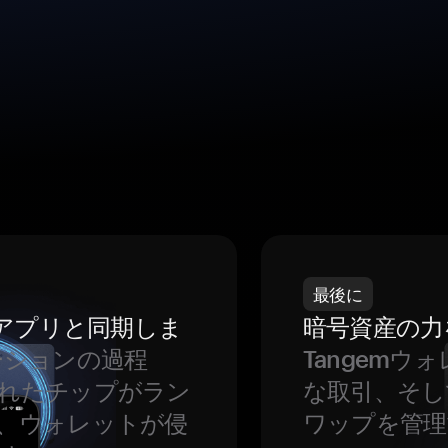
最後に
をアプリと同期しま
暗号資産の力
ーションの過程
Tangem
れたチップがラン
な取引、そし
、ウォレットが侵
ワップを管理