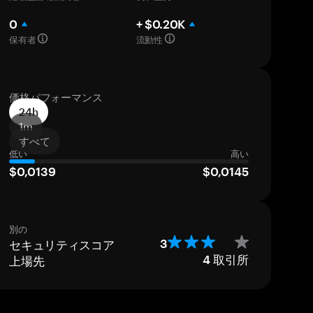
0
+ $0.20K
保有者
流動性
価格パフォーマンス
24h
1m
すべて
低い
高い
$0,0139
$0,0145
別の
セキュリティスコア
3
上場先
4
取引所