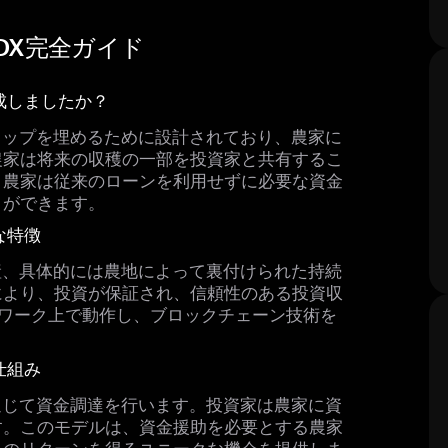
？LNDX完全ガイド
が作成しましたか？
ギャップを埋めるために設計されており、農家に
農家は将来の収穫の一部を投資家と共有するこ
、農家は従来のローンを利用せずに必要な資金
とができます。
主な特徴
資産、具体的には農地によって裏付けられた持続
により、投資が保証され、信頼性のある投資収
ットワーク上で動作し、ブロックチェーン技術を
の仕組み
を通じて資金調達を行います。投資家は農家に資
す。このモデルは、資金援助を必要とする農家
らのリターンを得るユニークな機会を提供しま