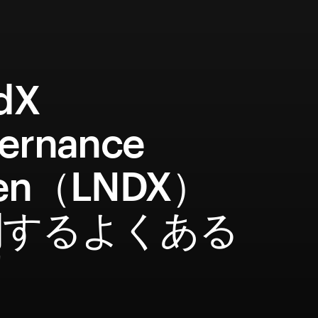
dX
ernance
ken（LNDX）
関するよくある
問