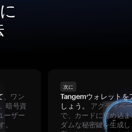
全に
法
次に
て
、ワン
Tangemウォレット
。暗号資
しょう。
アクティベ
ユーザー
で、カードに埋め込ま
す。
ダムな秘密鍵を生成し