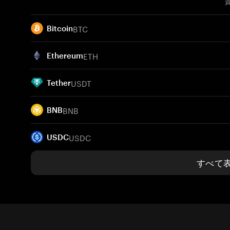
BTC
Bitcoin
ETH
Ethereum
USDT
Tether
BNB
BNB
USDC
USDC
すべて