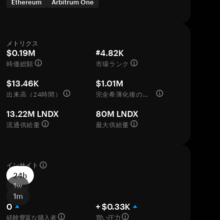
Ethereum
Arbitrum One
メトリクス
$0.19M
#4.82K
時価総額
市場ランク
$13.46K
$1.01M
出来高（24時間）
完全希薄化後の評価額
13.22M LNDX
80M LNDX
流通供給量
最大供給量
インサイト
24h
1w
1m
0
+ $0.33K
経験豊富な購入者
買い圧力