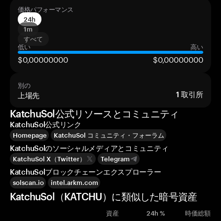
価格パフォーマンス
24h
1m
すべて
低い
高い
$0,00000000
$0,00000000
別の
上場先
1
取引所
KatchuSol公式リソースとコミュニティ
KatchuSol公式リンク
Homepage
KatchuSol コミュニティ・フォーラム
KatchuSolのソーシャルメディアとコミュニティ
KatchuSol X（Twitter）
Telegram
KatchuSolブロックチェーンエクスプローラー
solscan.io
intel.arkm.com
KatchuSol（KATCHU）に類似した暗号資産
資産
24h %
時価総額