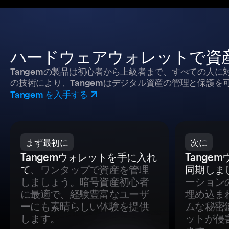
ハードウェアウォレットで資
Tangemの製品は初心者から上級者まで、すべての人
の技術により、Tangemはデジタル資産の管理と保護を
Tangem を入手する
まず最初に
次に
Tangemウォレットを手に入れ
Tange
て
、ワンタップで資産を管理
同期しま
しましょう。暗号資産初心者
ーション
に最適で、経験豊富なユーザ
埋め込ま
ーにも素晴らしい体験を提供
ムな秘密
します。
ットが侵