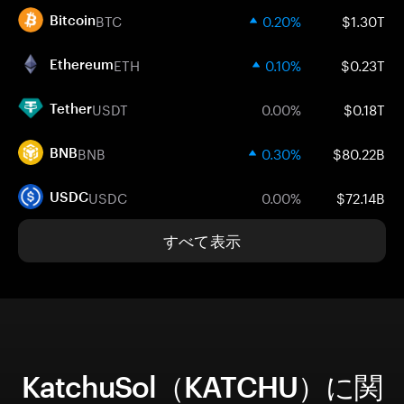
BTC
0.20%
$1.30T
Bitcoin
ETH
0.10%
$0.23T
Ethereum
USDT
0.00%
$0.18T
Tether
BNB
0.30%
$80.22B
BNB
USDC
0.00%
$72.14B
USDC
すべて表示
KatchuSol（KATCHU）に関