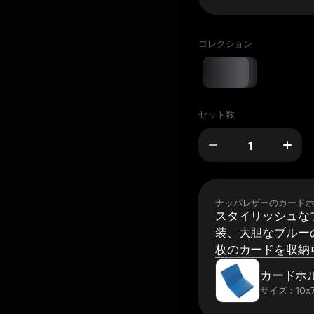
コレクション
セット数
ナッパレザーのカード
スタイリッシュな
装、大胆なブルーの
枚のカードを収納
カードホ
サイズ：10x7