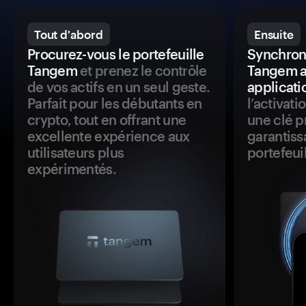
Tout d'abord
Ensuite
Procurez-vous le portefeuille
Synchroni
Tangem
et prenez le contrôle
Tangem a
de vos actifs en un seul geste.
applicati
Parfait pour les débutants en
l’activat
crypto, tout en offrant une
une clé p
excellente expérience aux
garantiss
utilisateurs plus
portefeuil
expérimentés.