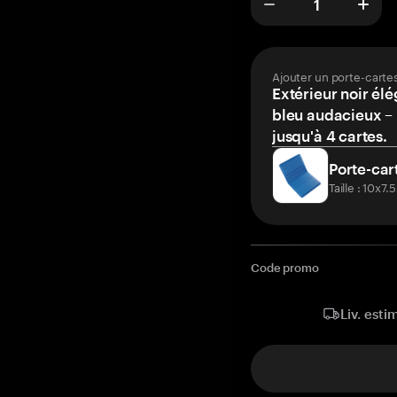
Ajouter un porte-carte
Extérieur noir élé
bleu audacieux – 
jusqu'à 4 cartes.
Porte-car
Taille : 10x7
Code promo
Liv. esti