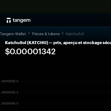
Tangem Wallet
Pièces & tokens
KatchuSol
KatchuSol (KATCHU) — prix, aperçu et stockage séc
$0.00001342