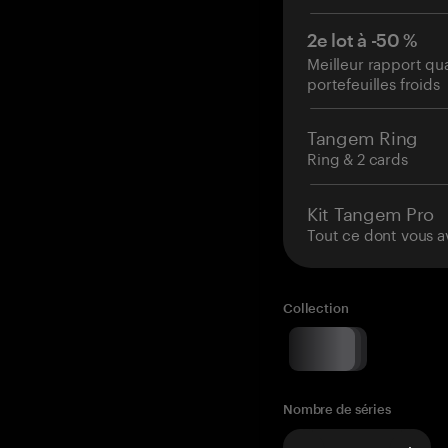
2e lot à -50 %
Meilleur rapport qu
portefeuilles froids
Tangem Ring
Ring & 2 cards
Kit Tangem Pro
Tout ce dont vous a
Collection
Nombre de séries