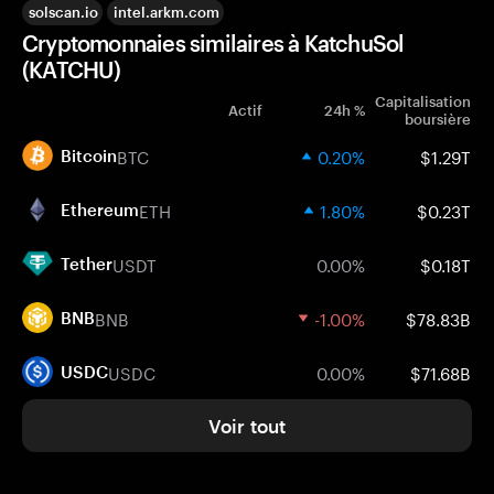
solscan.io
intel.arkm.com
Cryptomonnaies similaires à KatchuSol
(KATCHU)
Capitalisation
Actif
24h %
boursière
BTC
0.20%
$1.29T
Bitcoin
ETH
1.80%
$0.23T
Ethereum
USDT
0.00%
$0.18T
Tether
BNB
-1.00%
$78.83B
BNB
USDC
0.00%
$71.68B
USDC
Voir tout