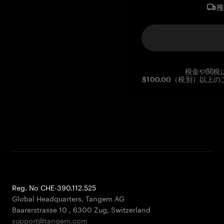
税金や関税
$100.00（税別）以
Reg. No CHE-390.112.525
Global Headquarters, Tangem AG
Baarerstrasse 10
,
6300 Zug
,
Switzerland
support@tangem.com