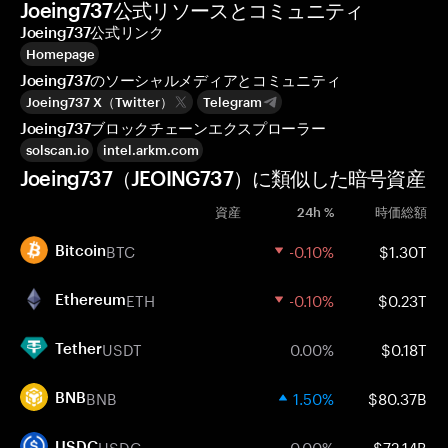
Joeing737公式リソースとコミュニティ
Joeing737公式リンク
Homepage
Joeing737のソーシャルメディアとコミュニティ
Joeing737 X（Twitter）
Telegram
Joeing737ブロックチェーンエクスプローラー
solscan.io
intel.arkm.com
Joeing737（JEOING737）に類似した暗号資産
資産
24h %
時価総額
BTC
-0.10%
$1.30T
Bitcoin
ETH
-0.10%
$0.23T
Ethereum
USDT
0.00%
$0.18T
Tether
BNB
1.50%
$80.37B
BNB
USDC
0.00%
$72.14B
USDC