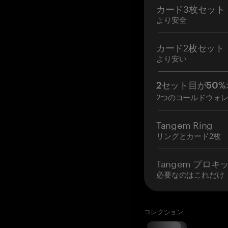
カード3枚セット
より安全
カード2枚セット
より安い
2セット目が50%
2つのコールドウォ
Tangem Ring
リングとカード2枚
Tangem プロキ
必要なのはこれだけ
コレクション