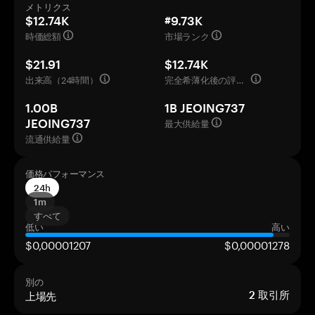
メトリクス
$12.74K
#9.73K
時価総額
市場ランク
$21.91
$12.74K
出来高（24時間）
完全希薄化後の評価額
1.00B
1B JEOING737
最大供給量
JEOING737
流通供給量
価格パフォーマンス
24h
1m
すべて
低い
高い
$0,00001207
$0,00001278
別の
上場先
2
取引所