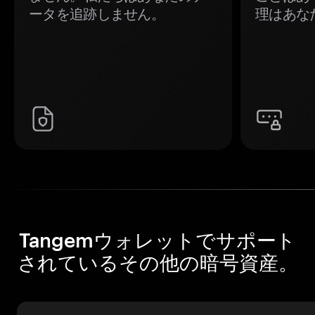
ータを追跡しません。
理はあな
Tangemウォレットでサポート
されているその他の暗号資産。