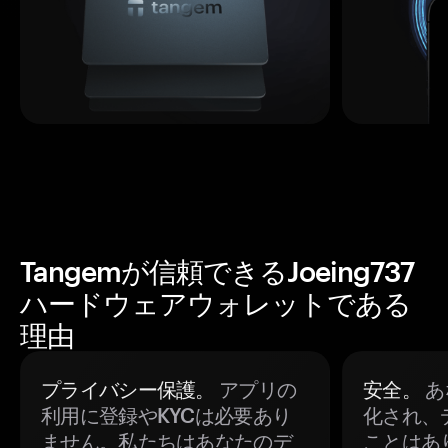
Tangemが信頼できるJoeing737
ハードウェアウォレットである
理由
プライバシー保護。
アプリの
安全。
あ
利用に登録やKYCは必要あり
化され、
ません。私たちはあなたのデ
ことはあ