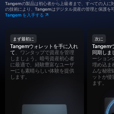
Tangemの製品は初心者から上級者まで、すべての人
の技術により、Tangemはデジタル資産の管理と保護を
Tangem を入手する
まず最初に
次に
Tangemウォレットを手に入れ
Tange
て
、ワンタップで資産を管理
同期しま
しましょう。暗号資産初心者
ーション
に最適で、経験豊富なユーザ
埋め込ま
ーにも素晴らしい体験を提供
ムな秘密
します。
ットが侵
ます。