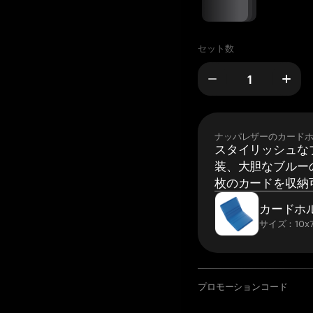
セット数
ナッパレザーのカード
スタイリッシュな
装、大胆なブルーの
枚のカードを収納
カードホ
サイズ：10x7
プロモーションコード