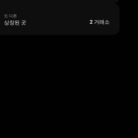
또 다른
상장된 곳
2
거래소