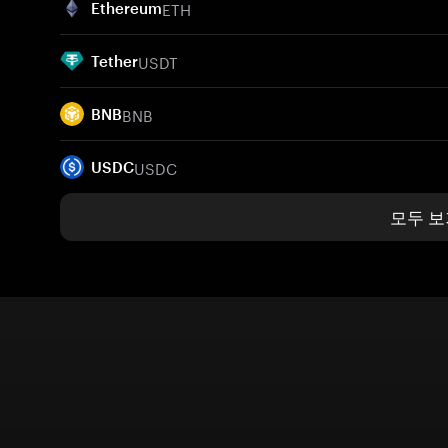
ETH
Ethereum
USDT
Tether
BNB
BNB
USDC
USDC
모두 보