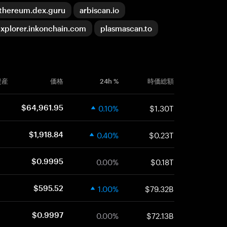
thereum.dex.guru
arbiscan.io
xplorer.inkonchain.com
plasmascan.to
資産
価格
24h %
時価総額
0.10%
$1.30T
$64,961.95
0.40%
$0.23T
$1,918.84
0.00%
$0.18T
$0.9995
1.00%
$79.32B
$595.52
0.00%
$72.13B
$0.9997