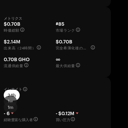
メトリクス
$0.70B
#85
時価総額
市場ランク
$2.14M
$0.70B
出来高（24時間）
完全希薄化後の評価額
0.70B GHO
∞
流通供給量
最大供給量
インサイト
24h
1w
1m
- 6
- $0.12M
経験豊富な購入者
買い圧力