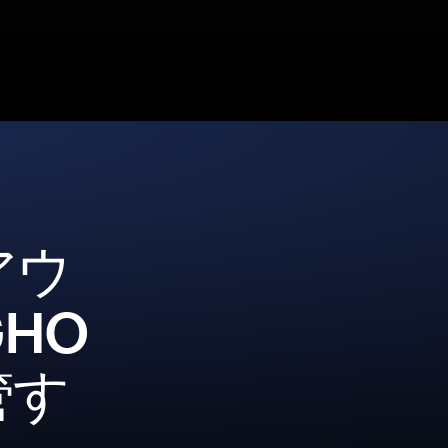
アウ
HO
管す