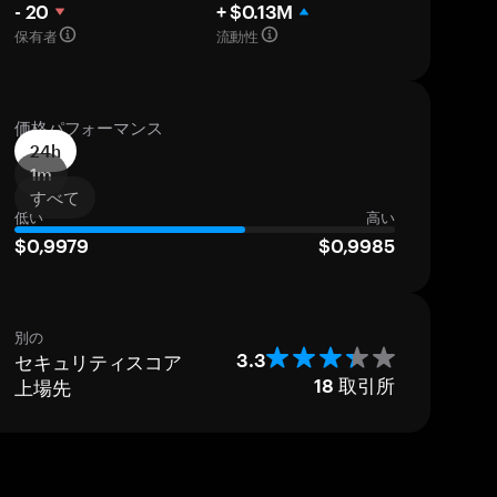
- 20
+ $0.13M
保有者
流動性
価格パフォーマンス
24h
1m
すべて
低い
高い
$0,9979
$0,9985
別の
セキュリティスコア
3.3
上場先
18
取引所