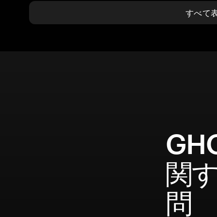
すべて
GH
関
問