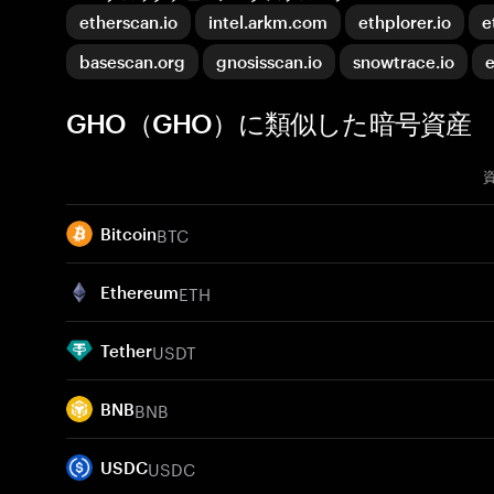
etherscan.io
intel.arkm.com
ethplorer.io
e
basescan.org
gnosisscan.io
snowtrace.io
e
GHO（GHO）に類似した暗号資産
BTC
Bitcoin
ETH
Ethereum
USDT
Tether
BNB
BNB
USDC
USDC