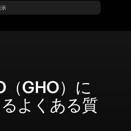
表示
O（GHO）に
するよくある質