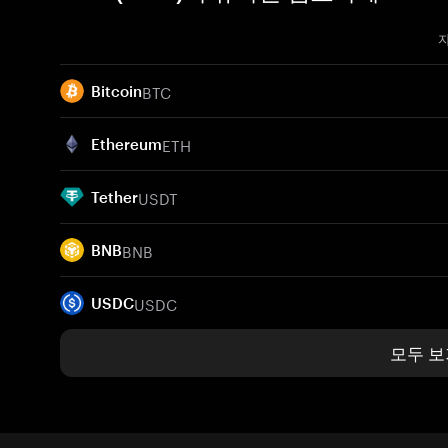
BTC
Bitcoin
ETH
Ethereum
USDT
Tether
BNB
BNB
USDC
USDC
모두 보