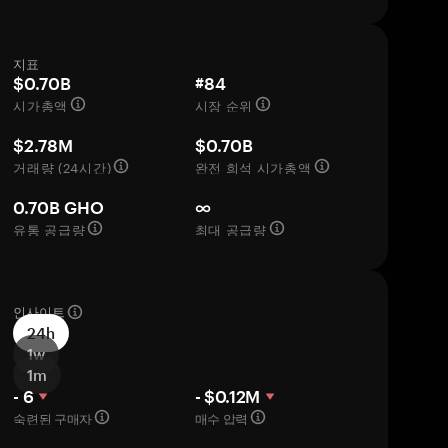
지표
$0.70B
#84
시가총액
시장 순위
$2.78M
$0.70B
거래량 (24시간)
완전 희석 시가총액
0.70B GHO
∞
유통 공급량
최대 공급량
인사이트
24h
1w
1m
- 6
- $0.12M
숙련된 구매자
매수 압력