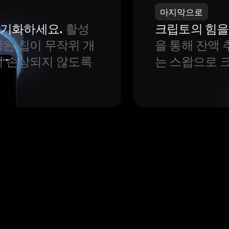
마지막으로
 동기화하세요.
활성
크립토의 힘을
된 칩이 무작위 개
을 통해 잔액 
이 손상되지 않도록
는 스왑으로 