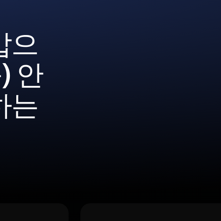
갑으
) 안
하는