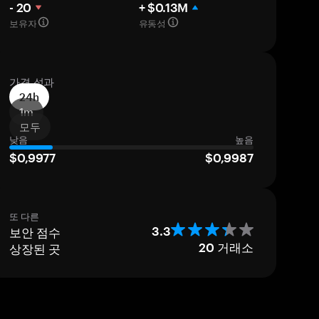
- 20
+ $0.13M
보유자
유동성
가격 성과
24h
1m
모두
낮음
높음
$0,9977
$0,9987
또 다른
보안 점수
3.3
상장된 곳
20
거래소