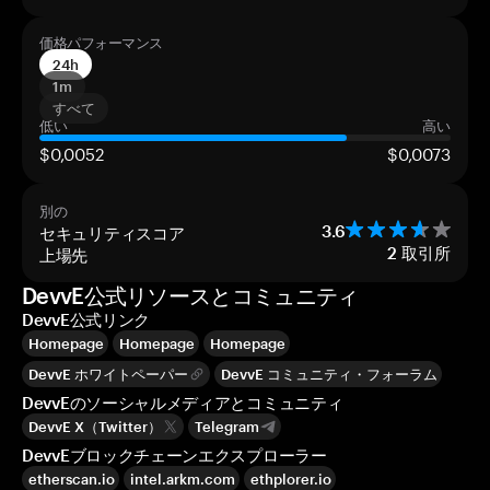
価格パフォーマンス
24h
1m
すべて
低い
高い
$0,0052
$0,0073
別の
セキュリティスコア
3.6
上場先
2
取引所
DevvE公式リソースとコミュニティ
DevvE公式リンク
Homepage
Homepage
Homepage
DevvE ホワイトペーパー
DevvE コミュニティ・フォーラム
DevvEのソーシャルメディアとコミュニティ
DevvE X（Twitter）
Telegram
DevvEブロックチェーンエクスプローラー
etherscan.io
intel.arkm.com
ethplorer.io