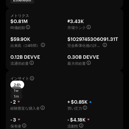
Ethereum
メトリクス
$0.81M
#3.43K
時価総額
市場ランク
$59.90K
$1029745306091.31T
出来高（24時間）
完全希薄化後の評価額
0.12B DEVVE
0.30B DEVVE
流通供給量
最大供給量
インサイト
24h
1w
1m
- 2
+ $0.85K
経験豊富な購入者
買い圧力
- 3
- $4.18K
保有者
流動性