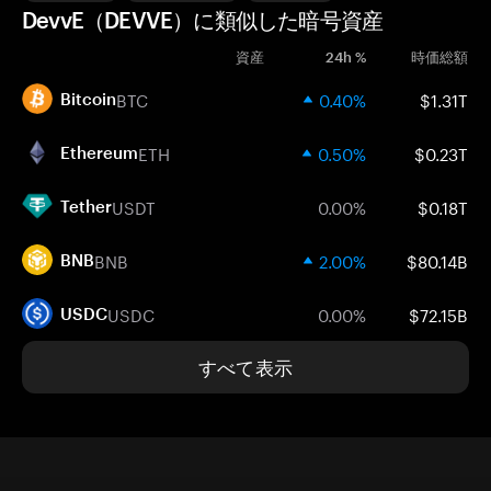
DevvE（DEVVE）に類似した暗号資産
資産
24h %
時価総額
BTC
0.40%
$1.31T
Bitcoin
ETH
0.50%
$0.23T
Ethereum
USDT
0.00%
$0.18T
Tether
BNB
2.00%
$80.14B
BNB
USDC
0.00%
$72.15B
USDC
すべて表示