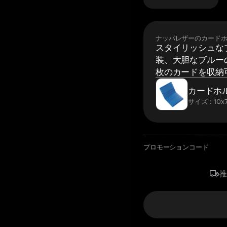
ナッパレザーのカード
スタイリッシュな
装、大胆なブルーの
枚のカードを収納
カードホ
サイズ：10x7
プロモーションコード