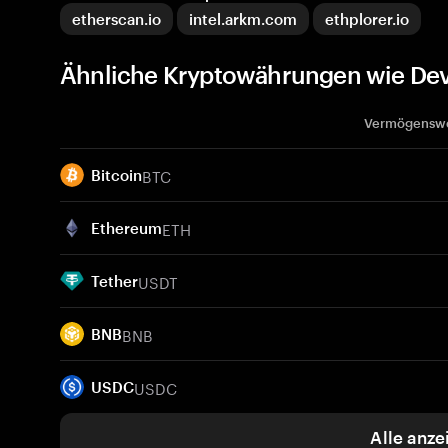
etherscan.io
intel.arkm.com
ethplorer.io
Ähnliche Kryptowährungen wie De
Vermögensw
BTC
Bitcoin
ETH
Ethereum
USDT
Tether
BNB
BNB
USDC
USDC
Alle anze