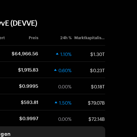
vvE (DEVVE)
ert
Preis
24h %
Marktkapitalisierung
1.10%
$1.30T
$64,966.56
0.60%
$0.23T
$1,915.83
0.00%
$0.18T
$0.9995
1.50%
$79.07B
$593.81
0.00%
$72.14B
$0.9997
igen