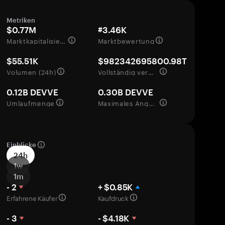
Metriken
$0.77M
#3.46K
Marktkapitalisierung
Marktbewertung
$55.51K
$982342695800.98T
Volumen (24h)
Vollständig verwässerte Bewertung
0.12B DEVVE
0.30B DEVVE
Umlaufmenge
Maximales Angebot
Einblicke
24h
1w
1m
- 2
+ $0.85K
Erfahrene Käufer
Kaufdruck
- 3
- $4.18K