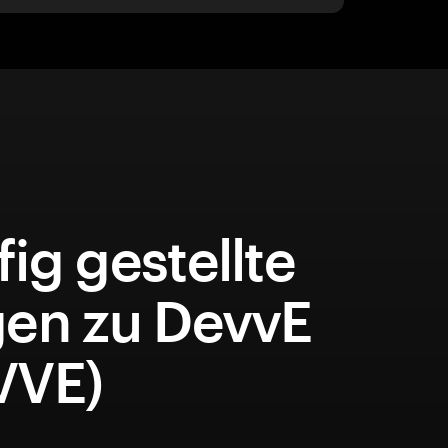
ig gestellte
gen zu DevvE
VVE)