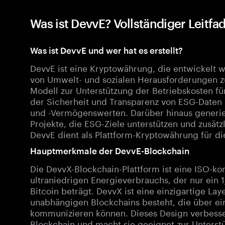
Was ist DevvE? Vollständiger Leitf
Was ist DevvE und wer hat es erstellt?
DevvE ist eine Kryptowährung, die entwickelt
von Umwelt- und sozialen Herausforderungen zu u
Modell zur Unterstützung der Betriebskosten f
der Sicherheit und Transparenz von ESG-Daten 
und -Vermögenswerten. Darüber hinaus generiert
Projekte, die ESG-Ziele unterstützen und zusä
DevvE dient als Plattform-Kryptowährung für d
Hauptmerkmale der DevvE-Blockchain
Die DevvX-Blockchain-Plattform ist eine ISO-k
ultraniedrigen Energieverbrauchs, der nur ein 1
Bitcoin beträgt. DevvX ist eine einzigartige Lay
unabhängigen Blockchains besteht, die über e
kommunizieren können. Dieses Design verbessert
Blockchain und macht sie geeignet zur Unterstü