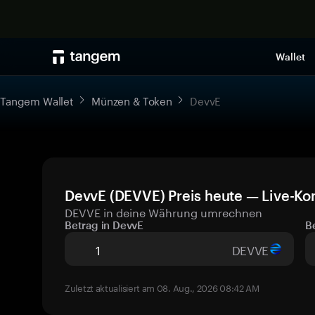
Wallet
Tangem Wallet
Münzen & Token
DevvE
DevvE (DEVVE) Preis heute — Live-Ko
DEVVE in deine Währung umrechnen
Betrag in DevvE
B
DEVVE
Zuletzt aktualisiert am 08. Aug., 2026 08:42 AM