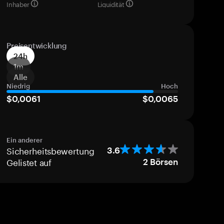
Inhaber
Liquidität
Preisentwicklung
24h
1m
Alle
Niedrig
Hoch
$0,0061
$0,0065
Ein anderer
Sicherheitsbewertung
3.6
Gelistet auf
2
Börsen