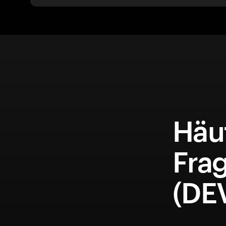
Häuf
Fra
(DE