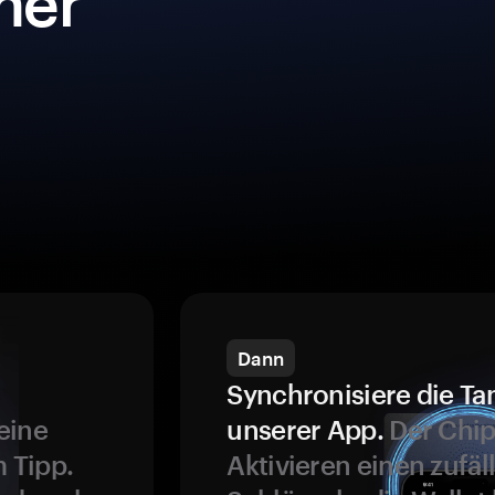
iner
Dann
Synchronisiere die Ta
eine
unserer App.
Der Chip
 Tipp.
Aktivieren einen zufäl