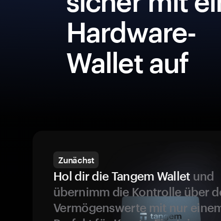
sicher mit e
Hardware-
Wallet auf
Zunächst
Hol dir die Tangem Wallet
und
übernimm die Kontrolle über d
Vermögenswerte mit nur einem