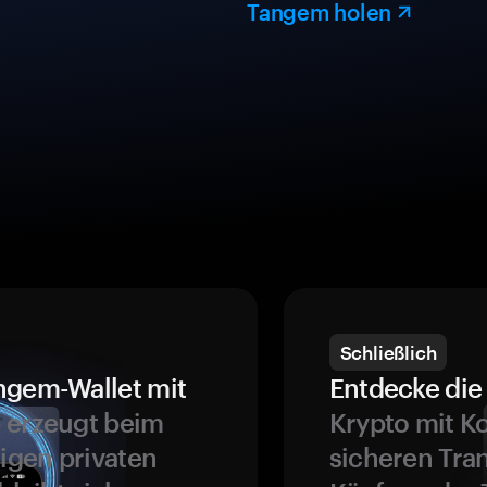
Tangem holen
Schließlich
ngem-Wallet mit
Entdecke die 
 erzeugt beim
Krypto mit K
ligen privaten
sicheren Tra