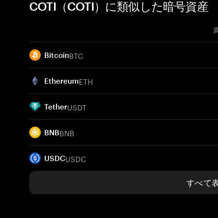
COTI（COTI）に類似した暗号資産
BTC
Bitcoin
ETH
Ethereum
USDT
Tether
BNB
BNB
USDC
USDC
すべて