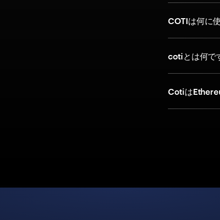
COTIは何に
cotiとは何
CotiはEt