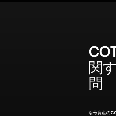
CO
関
問
暗号資産のCO