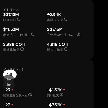
メトリクス
$37.15M
#0.54K
時価総額
市場ランク
$11.52M
$37.15M
出来高（24時間）
完全希薄化後の評価額
2.98B COTI
4.91B COTI
流通供給量
最大供給量
インサイト
24h
1w
1m
- 25
- $1.52K
経験豊富な購入者
買い圧力
- 27
- $7.52K