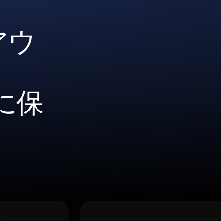
アウ
に保