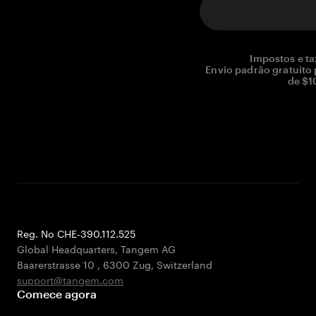
Impostos e ta
Envio padrão gratuito
de $1
Reg. No CHE-390.112.525
Global Headquarters, Tangem AG
Baarerstrasse 10
,
6300 Zug
,
Switzerland
support@tangem.com
Comece agora