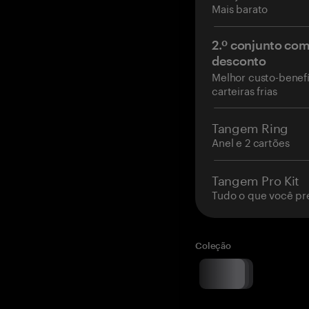
Mais barato
2.º conjunto co
desconto
Melhor custo-benefí
carteiras frias
Tangem Ring
Anel e 2 cartões
Tangem Pro Kit
Tudo o que você pr
Coleção