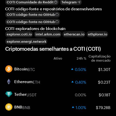
COTI Comunidade do Reddit
Telegram
COTI código-fonte e repositórios de desenvolvedores
COTI código-fonte no GitHub
COTI código-fonte no GitHub
COTI exploradores de blockchain
explorer.coti.io
intel.arkm.com
etherscan.io
ethplorer.io
explorer.energi.network
Criptomoedas semelhantes a COTI (COTI)
Capitalização
Ativo
24h %
de mercado
BTC
0.50%
$1.30T
Bitcoin
ETH
0.40%
$0.23T
Ethereum
USDT
0.00%
$0.18T
Tether
BNB
1.00%
$79.28B
BNB