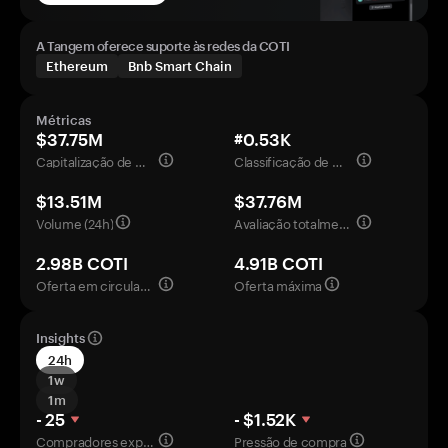
A Tangem oferece suporte às redes da COTI
Ethereum
Bnb Smart Chain
Métricas
$37.75M
#0.53K
Capitalização de mercado
Classificação de mercado
$13.51M
$37.76M
Volume (24h)
Avaliação totalmente diluída
2.98B COTI
4.91B COTI
Oferta em circulação
Oferta máxima
Insights
24h
1w
1m
- 25
- $1.52K
Compradores experientes
Pressão de compra