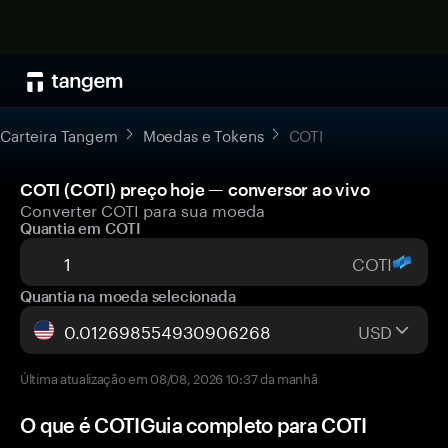
Carteira Tangem
Moedas e Tokens
COTI
COTI (COTI) preço hoje — conversor ao vivo
Converter COTI para sua moeda
Quantia em COTI
COTI
Quantia na moeda selecionada
USD
Última atualização em 08/08, 2026 10:37 da manhã
O que é COTIGuia completo para COTI