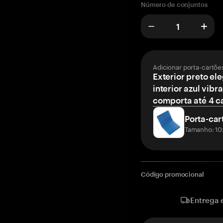
Número de conjuntos
Adicionar porta-cartõe
Exterior preto el
interior azul vibr
comporta até 4 c
Porta-car
Tamanho: 10
Código promocional
Entrega 