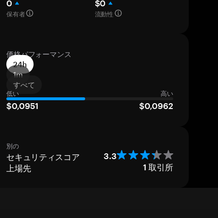
0
$0
保有者
流動性
価格パフォーマンス
24h
1m
すべて
低い
高い
$0,0951
$0,0962
別の
セキュリティスコア
3.3
上場先
1
取引所