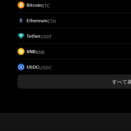
BTC
Bitcoin
ETH
Ethereum
USDT
Tether
BNB
BNB
USDC
USDC
すべて