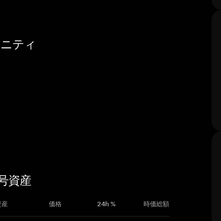
ュニティ
暗号資産
資産
価格
24h %
時価総額