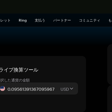
今すぐ購入
ォレット
Ring
支払う
パートナー
コミュニティ
も
 — ライブ換算ツール
選択した通貨の金額
USD