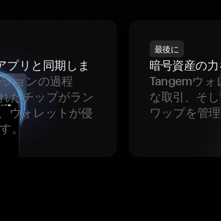
最後に
をアプリと同期しま
暗号資産の力
ーションの過程
Tangem
れたチップがラン
な取引、そし
、ウォレットが侵
ワップを管理
す。