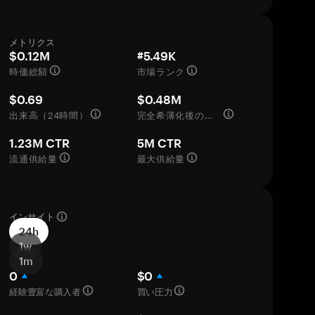
メトリクス
$0.12M
#5.49K
時価総額
市場ランク
$0.69
$0.48M
出来高（24時間）
完全希薄化後の評価額
1.23M CTR
5M CTR
流通供給量
最大供給量
インサイト
24h
1w
1m
0
$0
経験豊富な購入者
買い圧力