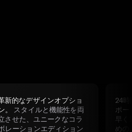
革新的なデザインオプショ
24
ン。
スタイルと機能性を両
ポー
立させた、ユニークなコラ
早く
ボレーションエディション
めの