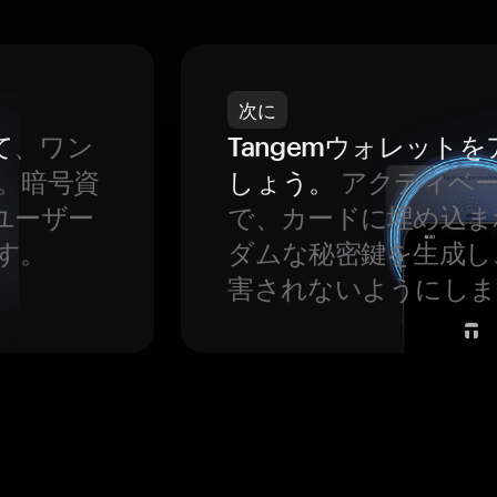
次に
て
、ワン
Tangemウォレット
。暗号資
しょう。
アクティベ
ユーザー
で、カードに埋め込ま
す。
ダムな秘密鍵を生成し
害されないようにしま