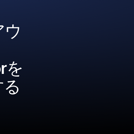
アウ
orを
する