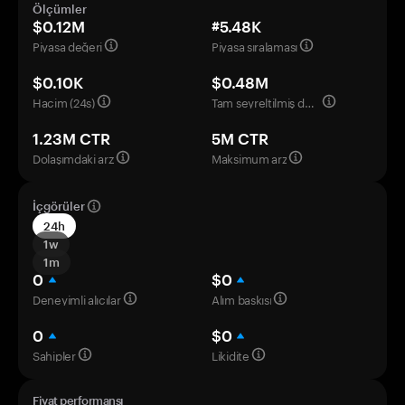
Ölçümler
$0.12M
#5.48K
Piyasa değeri
Piyasa sıralaması
$0.10K
$0.48M
Hacim (24s)
Tam seyreltilmiş değerleme
1.23M CTR
5M CTR
Dolaşımdaki arz
Maksimum arz
İçgörüler
24h
1w
1m
0
$0
Deneyimli alıcılar
Alım baskısı
0
$0
Sahipler
Likidite
Fiyat performansı