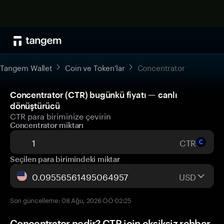
Tangem Wallet
Coin ve Token'lar
Concentrator
Concentrator (CTR) bugünkü fiyatı — canlı
dönüştürücü
CTR para biriminize çevirin
Concentrator miktarı
CTR
Seçilen para birimindeki miktar
USD
Son güncelleme: 08 Ağu, 2026 ÖÖ 02:25
Concentrator nedir? CTR için eksiksiz rehber