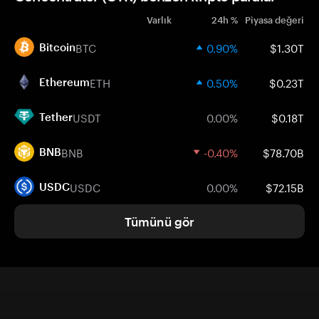
Varlık
24h %
Piyasa değeri
BTC
0.90%
$1.30T
Bitcoin
ETH
0.50%
$0.23T
Ethereum
USDT
0.00%
$0.18T
Tether
BNB
-0.40%
$78.70B
BNB
USDC
0.00%
$72.15B
USDC
Tümünü gör