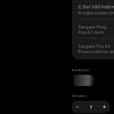
2. Set %50 İndiri
İki soğuk cüzdan içi
Tangem Ring
Ring & 2 cards
Tangem Pro Kit
İhtiyacın olan her şe
Koleksiyon
Set sayısı