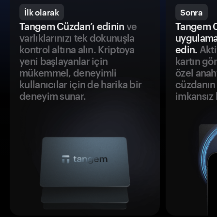
İlk olarak
Sonra
Tangem Cüzdan’ı edinin
ve
Tangem C
varlıklarınızı tek dokunuşla
uygulama
kontrol altına alın. Kriptoya
edin.
Akti
yeni başlayanlar için
kartın gö
mükemmel, deneyimli
özel anah
kullanıcılar için de harika bir
cüzdanın 
deneyim sunar.
imkansız h