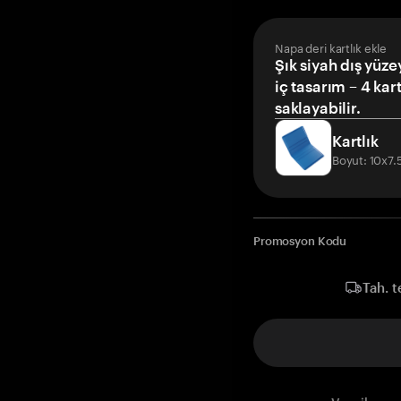
Napa deri kartlık ekle
Şık siyah dış yüze
iç tasarım – 4 kar
saklayabilir.
Kartlık
Boyut: 10x7
Promosyon Kodu
Tah. t