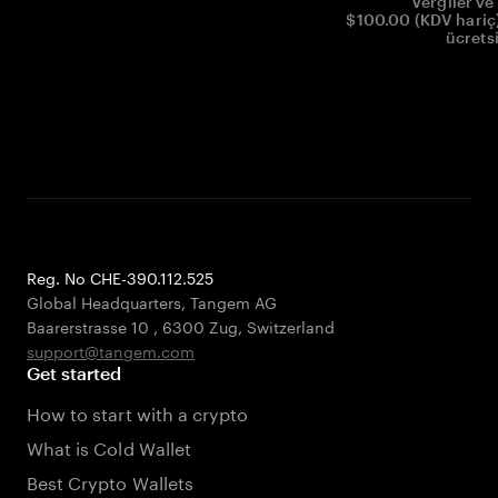
Vergiler ve 
$100.00 (KDV hariç)
ücrets
Reg. No CHE-390.112.525
Global Headquarters, Tangem AG
Baarerstrasse 10
,
6300 Zug
,
Switzerland
support@tangem.com
Get started
How to start with a crypto
What is Cold Wallet
Best Crypto Wallets