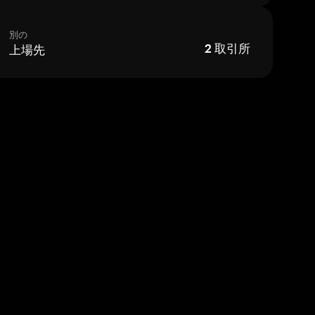
別の
上場先
2
取引所