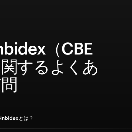
nbidex（CBE
に関するよくあ
質問
nbidexとは？