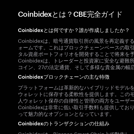
Coinbidexとは？CBE完全ガイド
Coinbidexとは何ですか？誰が作成しましたか？
Coinbidexは、暗号通貨取引所の風景を再定
ォームです。これはブロックチェーンベースの取
タル資産ポートフォリオを開発することで将来を
Coinbidexは、トレーダーと投資家に安全な避
コイン、27の法定通貨、そして多様な貴金属の幅
Coinbidexブロックチェーンの主な特徴
プラットフォームは革新的なハイブリッドモデル
ウォレットに保存する柔軟性を提供します。この
人ウォレット保存の自律性と管理の両方をユーザ
Coinbidexは非常に低い取引手数料も提供し
って魅力的なオプションとなっています。
Coinbidexのトランザクションの仕組み
Coinbidexは、Binance Smart Chai