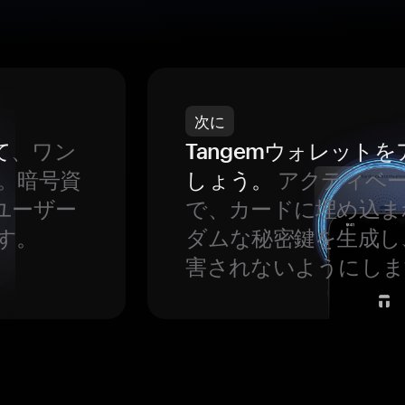
次に
て
、ワン
Tangemウォレット
。暗号資
しょう。
アクティベ
ユーザー
で、カードに埋め込ま
す。
ダムな秘密鍵を生成し
害されないようにしま