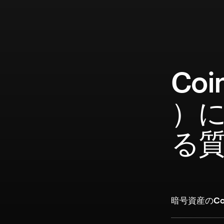
Coi
）
る
暗号資産のCoi