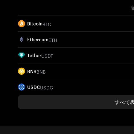
BTC
Bitcoin
ETH
Ethereum
USDT
Tether
BNB
BNB
USDC
USDC
すべて