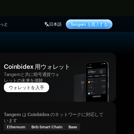
っと
日本語
Tangem を購入する
Coinbidex 用ウォレット
Tangemと共に暗号通貨ウォ
レットの未来を体験
ウォレットを入手
Tangem は Coinbidex のネットワークに対応して
います
Ethereum
Bnb Smart Chain
Base