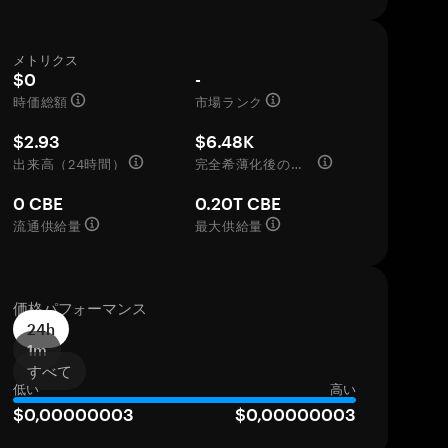
メトリクス
$0
-
時価総額
市場ランク
$2.93
$6.48K
出来高（24時間）
完全希薄化後の評価額
0 CBE
0.20T CBE
流通供給量
最大供給量
価格パフォーマンス
24h
1m
すべて
低い
高い
$0,00000003
$0,00000003