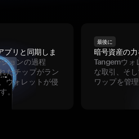
最後に
をアプリと同期しま
暗号資産の力
ーションの過程
Tangem
れたチップがラン
な取引、そし
、ウォレットが侵
ワップを管理
す。