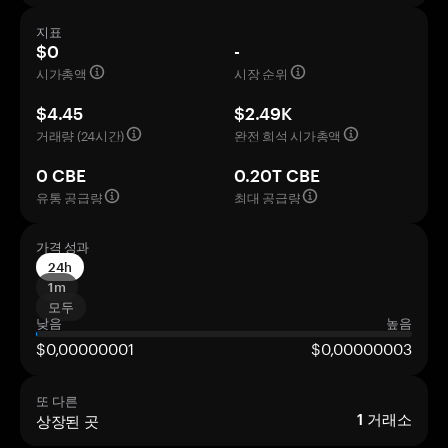
지표
$0
-
시가총액
시장 순위
$4.45
$2.49K
거래량 (24시간)
완전 희석 시가총액
0 CBE
0.20T CBE
유통 공급량
최대 공급량
가격 성과
24h
1m
모두
낮음
높음
$0,00000001
$0,00000003
또 다른
상장된 곳
1
거래소