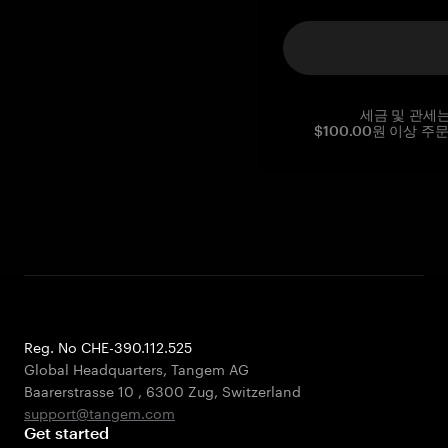
세금 및 관세
$100.00원 이상 주
Reg. No CHE-390.112.525
Global Headquarters, Tangem AG
Baarerstrasse 10
,
6300 Zug
,
Switzerland
support@tangem.com
Get started