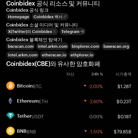
Coinbidex 공식 리소스 및 커뮤니티
Coinbidex 공식 링크
Homepage
Coinbidex 백서
Coinbidex 소셜 미디어 및 커뮤니티
X(Twitter)의 Coinbidex
Telegram
Coinbidex 블록체인 탐색기
bscscan.com
intel.arkm.com
binplorer.com
basescan.org
intel.arkm.com
etherscan.io
ethplorer.io
Coinbidex(CBE)와 유사한 암호화폐
자산
24h %
시가총액
BTC
-2.00%
$1.28T
Bitcoin
ETH
-2.60%
$0.23T
Ethereum
USDT
0.00%
$0.18T
Tether
BNB
-1.50%
$79.85B
BNB