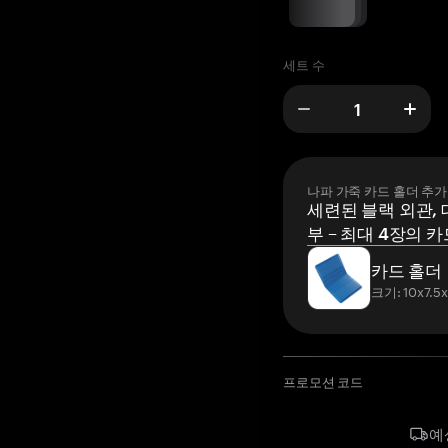
세트 수
나파 가죽 카드 홀더 추가
세련된 블랙 외관, 
부 – 최대 4장의 카
카드 홀더
크기: 10x7.5
프로모션 코드
예