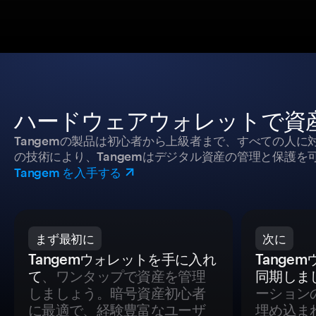
ハードウェアウォレットで資
Tangemの製品は初心者から上級者まで、すべての人
の技術により、Tangemはデジタル資産の管理と保護を
Tangem を入手する
まず最初に
次に
Tangemウォレットを手に入れ
Tange
て
、ワンタップで資産を管理
同期しま
しましょう。暗号資産初心者
ーション
に最適で、経験豊富なユーザ
埋め込ま