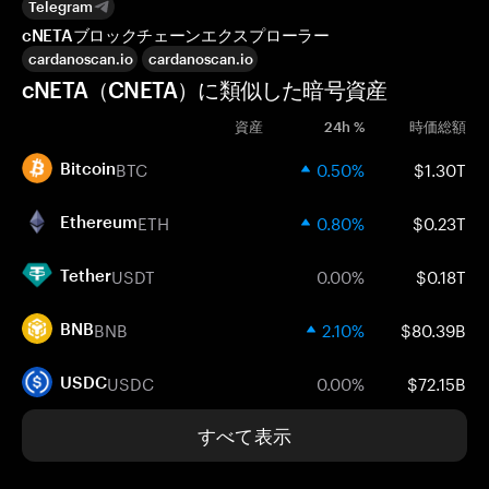
Telegram
cNETAブロックチェーンエクスプローラー
cardanoscan.io
cardanoscan.io
cNETA（CNETA）に類似した暗号資産
資産
24h %
時価総額
BTC
0.50%
$1.30T
Bitcoin
ETH
0.80%
$0.23T
Ethereum
USDT
0.00%
$0.18T
Tether
BNB
2.10%
$80.39B
BNB
USDC
0.00%
$72.15B
USDC
すべて表示