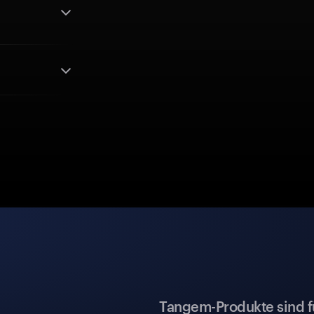
g
Tangem-Produkte sind für