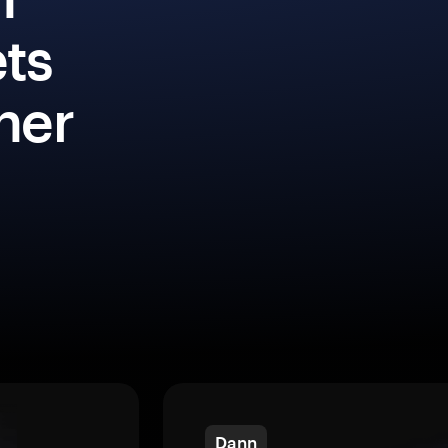
ets
iner
Dann