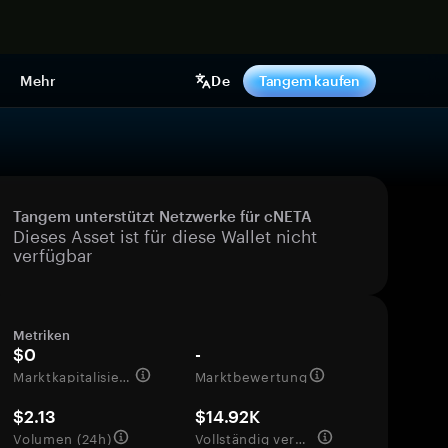
pen
Mehr
De
Tangem kaufen
Tangem unterstützt Netzwerke für cNETA
Dieses Asset ist für diese Wallet nicht
verfügbar
Metriken
$0
-
Marktkapitalisierung
Marktbewertung
$2.13
$14.92K
Volumen (24h)
Vollständig verwässerte Bewertung