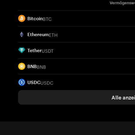
Vermögensw
BTC
Bitcoin
ETH
Ethereum
USDT
Tether
BNB
BNB
USDC
USDC
Alle anze