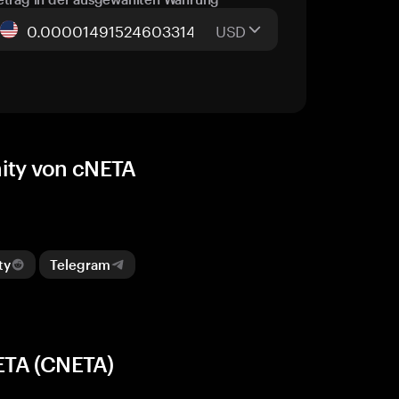
USD
ity von cNETA
ty
Telegram
ETA (CNETA)