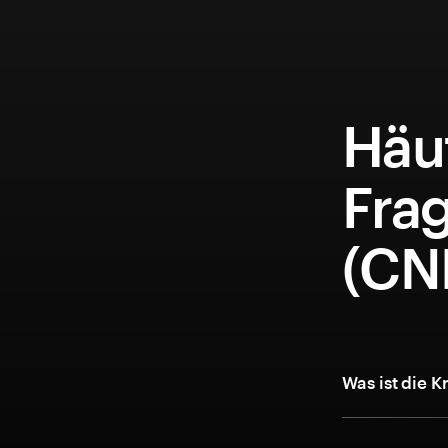
Häuf
Fra
(CN
Was ist die 