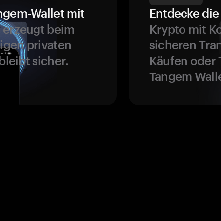
ngem-Wallet mit
Entdecke die 
 erzeugt beim
Krypto mit K
ligen privaten
sicheren Tra
bleibt sicher.
Käufen oder 
Tangem Walle