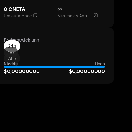
0 CNETA
∞
Umlaufmenge
Maximales Angebot
Preisentwicklung
24h
1m
Alle
Niedrig
Hoch
$0,00000000
$0,00000000