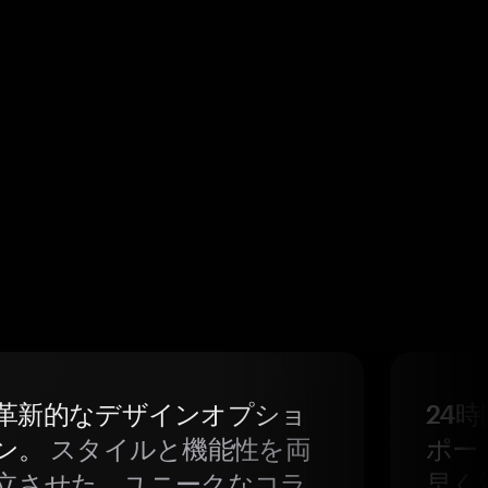
革新的なデザインオプショ
24
ン。
スタイルと機能性を両
ポー
立させた、ユニークなコラ
早く