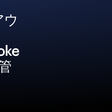
アウ
oke
管