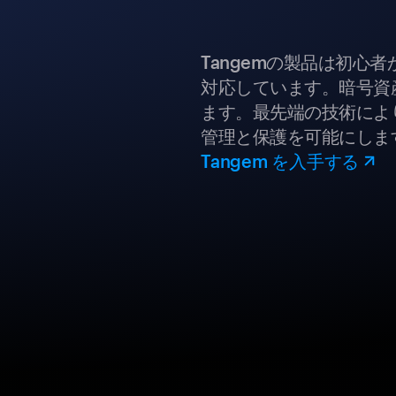
Tangemの製品は初心
対応しています。暗号資
ます。最先端の技術により
管理と保護を可能にしま
Tangem を入手する