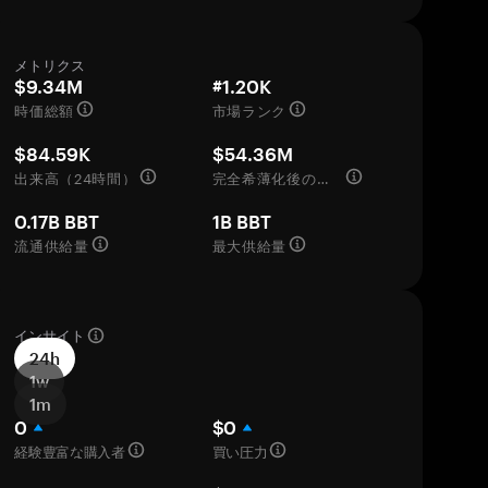
メトリクス
$9.34M
#1.20K
時価総額
市場ランク
$84.59K
$54.36M
出来高（24時間）
完全希薄化後の評価額
0.17B BBT
1B BBT
流通供給量
最大供給量
インサイト
24h
1w
1m
0
$0
経験豊富な購入者
買い圧力