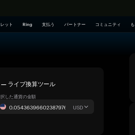
今すぐ購入
ォレット
Ring
支払う
パートナー
コミュニティ
も
格 — ライブ換算ツール
選択した通貨の金額
USD