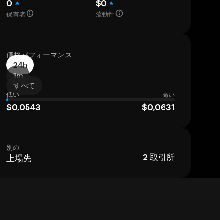
0
$0
保有者
流動性
価格パフォーマンス
24h
1m
すべて
低い
高い
$0,0543
$0,0631
別の
上場先
2
取引所