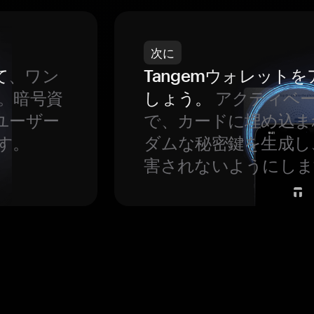
次に
て
、ワン
Tangemウォレット
。暗号資
しょう。
アクティベ
ユーザー
で、カードに埋め込ま
す。
ダムな秘密鍵を生成し
害されないようにしま