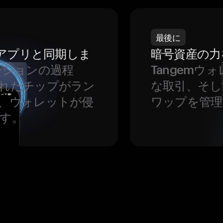
最後に
をアプリと同期しま
暗号資産の力
ーションの過程
Tangem
れたチップがラン
な取引、そし
、ウォレットが侵
ワップを管理
す。