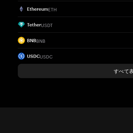
ETH
Ethereum
USDT
Tether
BNB
BNB
USDC
USDC
すべて