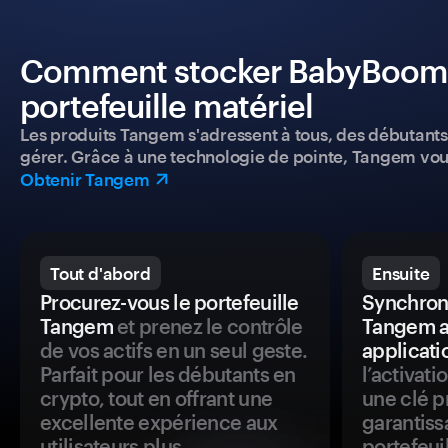
Comment stocker BabyBoomTo
portefeuille matériel
Les produits Tangem s'adressent à tous, des débutants a
gérer. Grâce à une technologie de pointe, Tangem vou
Obtenir Tangem
Tout d'abord
Ensuite
Procurez-vous le portefeuille
Synchroni
Tangem
et prenez le contrôle
Tangem a
de vos actifs en un seul geste.
applicati
Parfait pour les débutants en
l’activat
crypto, tout en offrant une
une clé p
excellente expérience aux
garantiss
utilisateurs plus
portefeuil