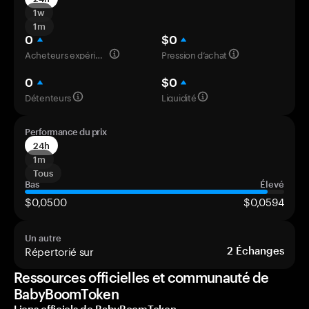
1w
1m
0
$0
Acheteurs expérimentés
Pression d’achat
0
$0
Détenteurs
Liquidité
Performance du prix
24h
1m
Tous
Bas
Élevé
$0,0500
$0,0594
Un autre
Répertorié sur
2
Échanges
Ressources officielles et communauté de
BabyBoomToken