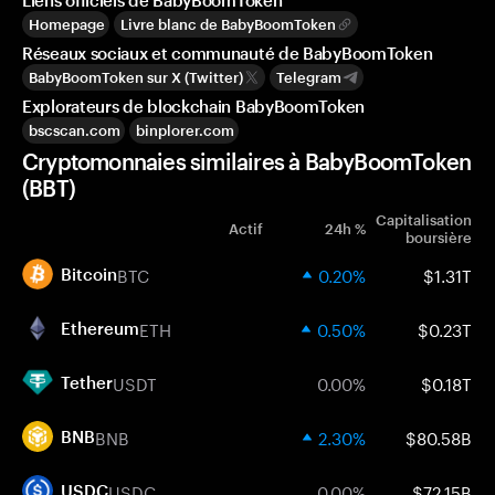
Liens officiels de BabyBoomToken
Homepage
Livre blanc de BabyBoomToken
Réseaux sociaux et communauté de BabyBoomToken
BabyBoomToken sur X (Twitter)
Telegram
Explorateurs de blockchain BabyBoomToken
bscscan.com
binplorer.com
Cryptomonnaies similaires à BabyBoomToken
(BBT)
Capitalisation
Actif
24h %
boursière
BTC
0.20%
$1.31T
Bitcoin
ETH
0.50%
$0.23T
Ethereum
USDT
0.00%
$0.18T
Tether
BNB
2.30%
$80.58B
BNB
USDC
0.00%
$72.15B
USDC