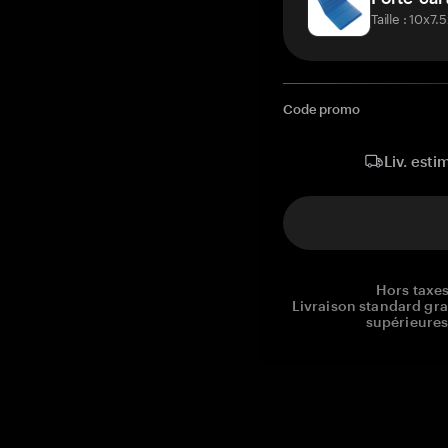
Taille : 10x7
Code promo
Liv. esti
Hors taxes
Livraison standard gr
supérieures