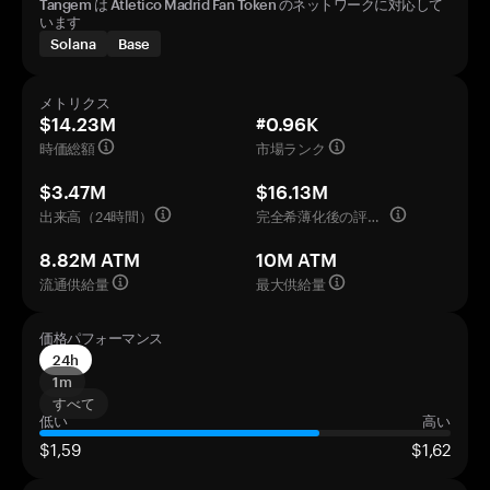
Tangem は Atletico Madrid Fan Token のネットワークに対応して
います
Solana
Base
メトリクス
$14.23M
#0.96K
時価総額
市場ランク
$3.47M
$16.13M
出来高（24時間）
完全希薄化後の評価額
8.82M ATM
10M ATM
流通供給量
最大供給量
価格パフォーマンス
24h
1m
すべて
低い
高い
$1,59
$1,62