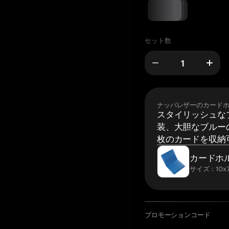
セット数
ナッパレザーのカード
スタイリッシュな
装、大胆なブルーの
枚のカードを収納
カードホ
サイズ：10x7
プロモーションコード