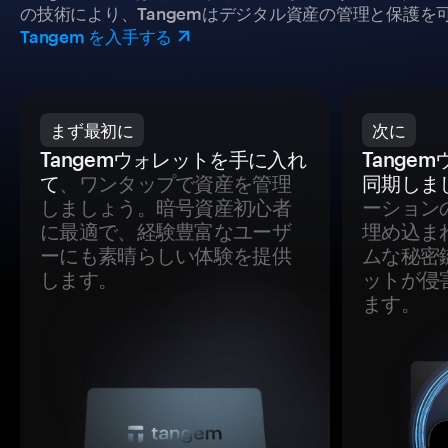
の技術により、Tangemはデジタル資産の管理と保護を
Tangem を入手する
まず最初に
次に
Tangemウォレットを手に入れ
Tange
て
、ワンタップで資産を管理
同期しま
しましょう。暗号資産初心者
ーション
に最適で、経験豊富なユーザ
埋め込ま
ーにも素晴らしい体験を提供
ムな秘密
します。
ットが侵
ます。