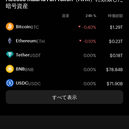
暗号資産
資産
24h %
時価総額
BTC
-0.40%
$1.29T
Bitcoin
ETH
-0.10%
$0.23T
Ethereum
USDT
0.00%
$0.18T
Tether
BNB
0.00%
$78.84B
BNB
USDC
0.00%
$71.90B
USDC
すべて表示