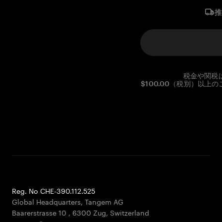
税金や関税
$100.00（税別）以
Reg. No CHE-390.112.525
Global Headquarters, Tangem AG
Baarerstrasse 10
,
6300 Zug
,
Switzerland