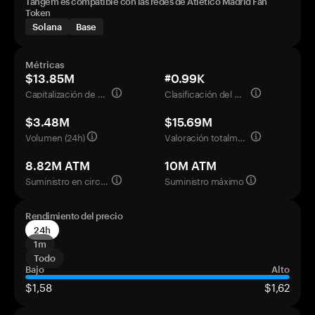
Tangem es compatible con las redes de Atletico Madrid Fan
Token
Solana
Base
Métricas
$13.85M
#0.99K
Capitalización de mercado
Clasificación del mercado
$3.48M
$15.69M
Volumen (24h)
Valoración totalmente diluida
8.82M ATM
10M ATM
Suministro en circulación
Suministro máximo
Rendimiento del precio
24h
1m
Todo
Bajo
Alto
$1,58
$1,62