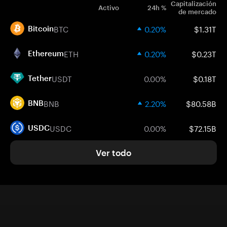
Capitalización
Activo
24h %
de mercado
BTC
0.20%
$1.31T
Bitcoin
ETH
0.20%
$0.23T
Ethereum
USDT
0.00%
$0.18T
Tether
BNB
2.20%
$80.58B
BNB
USDC
0.00%
$72.15B
USDC
Ver todo