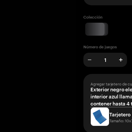
Colección
Número de juegos
Agregar tarjetero de c
Exterior negro el
interior azul llam
contener hasta 4 t
Tarjetero
Tamaño: 10x