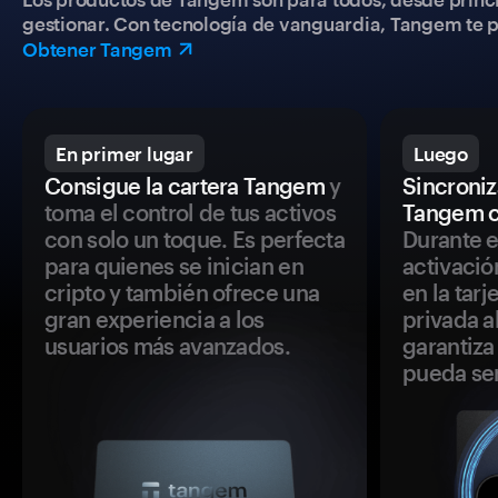
gestionar. Con tecnología de vanguardia, Tangem te pe
Obtener Tangem
En primer lugar
Luego
Consigue la cartera Tangem
y
Sincroniza
toma el control de tus activos
Tangem c
con solo un toque. Es perfecta
Durante e
para quienes se inician en
activació
cripto y también ofrece una
en la tar
gran experiencia a los
privada a
usuarios más avanzados.
garantiza 
pueda se