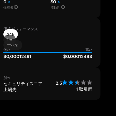
0
$0
保有者
流動性
価格パフォーマンス
24h
1m
すべて
低い
高い
$0,00012491
$0,00012493
別の
セキュリティスコア
2.5
上場先
1
取引所