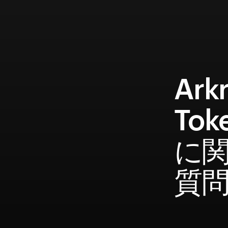
Ark
To
に
質