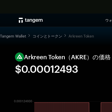
ウ
Tangem Wallet
コインとトークン
Arkreen Token
Arkreen Token（AKRE）
$0.00012493