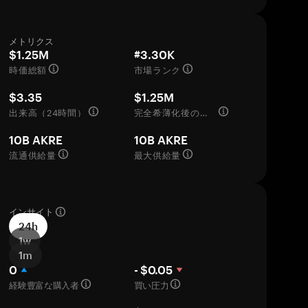
メトリクス
$1.25M
#3.30K
時価総額
市場ランク
$3.35
$1.25M
出来高（24時間）
完全希薄化後の評価額
10B AKRE
10B AKRE
流通供給量
最大供給量
インサイト
24h
1w
1m
0
- $0.05
経験豊富な購入者
買い圧力