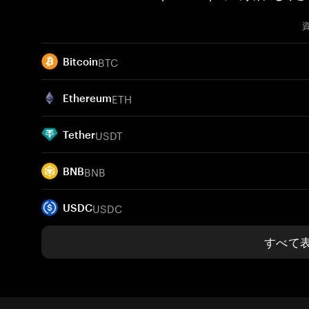
BTC
Bitcoin
ETH
Ethereum
USDT
Tether
BNB
BNB
USDC
USDC
すべて