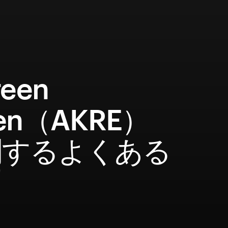
reen
ken（AKRE）
関するよくある
問