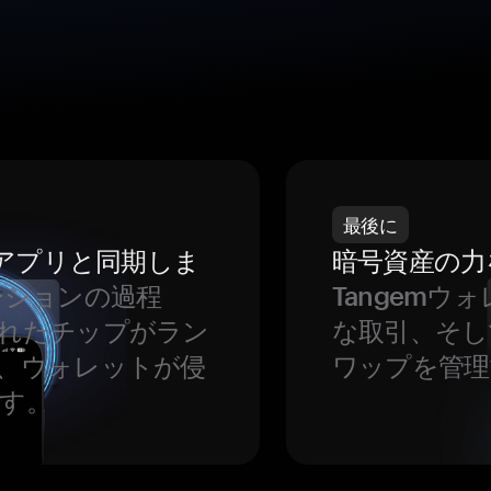
最後に
をアプリと同期しま
暗号資産の力
ーションの過程
Tangem
れたチップがラン
な取引、そし
、ウォレットが侵
ワップを管理
す。