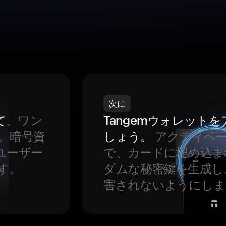
次に
て
、ワン
Tangemウォレット
。暗号資
しょう。
アクティベ
ユーザー
で、カードに埋め込ま
す。
ダムな秘密鍵を生成し
害されないようにしま