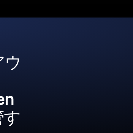
アウ
en
管す