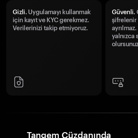
Gizli.
Uygulamayı kullanmak
Güvenli.
Ö
için kayıt ve KYC gerekmez.
şifrelenir
Verilerinizi takip etmiyoruz.
ayrılmaz.
yalnızca s
olursunuz
Tangem Cüzdanında