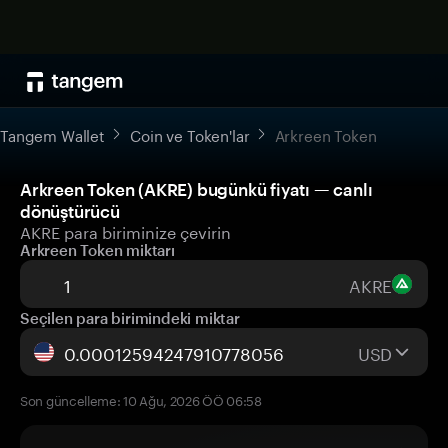
Tangem Wallet
Coin ve Token'lar
Arkreen Token
Arkreen Token (AKRE) bugünkü fiyatı — canlı
dönüştürücü
AKRE para biriminize çevirin
Arkreen Token miktarı
AKRE
Seçilen para birimindeki miktar
USD
Son güncelleme: 10 Ağu, 2026 ÖÖ 06:58