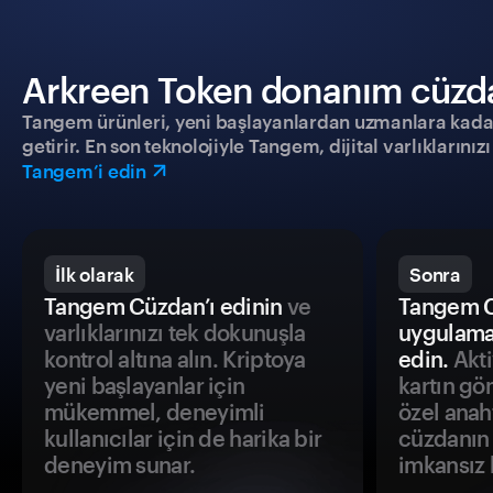
Arkreen Token donanım cüzdanı
Tangem ürünleri, yeni başlayanlardan uzmanlara kadar h
getirir. En son teknolojiyle Tangem, dijital varlıklarını
Tangem’i edin
İlk olarak
Sonra
Tangem Cüzdan’ı edinin
ve
Tangem C
varlıklarınızı tek dokunuşla
uygulama
kontrol altına alın. Kriptoya
edin.
Akti
yeni başlayanlar için
kartın gö
mükemmel, deneyimli
özel anah
kullanıcılar için de harika bir
cüzdanın 
deneyim sunar.
imkansız h