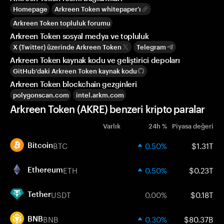
Homepage
Arkreen Token whitepaper’ı
Arkreen Token topluluk forumu
Arkreen Token sosyal medya ve topluluk
X (Twitter) üzerinde Arkreen Token
Telegram
Arkreen Token kaynak kodu ve geliştirici depoları
GitHub’daki Arkreen Token kaynak kodu
Arkreen Token blockchain gezginleri
polygonscan.com
intel.arkm.com
Arkreen Token (AKRE) benzeri kripto paralar
Varlık
24h %
Piyasa değeri
BTC
0.50%
$1.31T
Bitcoin
ETH
0.50%
$0.23T
Ethereum
USDT
0.00%
$0.18T
Tether
BNB
0.30%
$80.37B
BNB