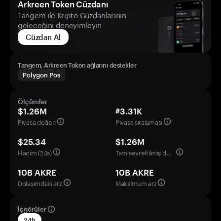
Arkreen Token Cüzdanı
Tangem ile Kripto Cüzdanlarının
geleceğini deneyimleyin
Cüzdan Al
Tangem, Arkreen Token ağlarını destekler
Polygon Pos
Ölçümler
$1.26M
#3.31K
Piyasa değeri
Piyasa sıralaması
$25.34
$1.26M
Hacim (24s)
Tam seyreltilmiş değerleme
10B AKRE
10B AKRE
Dolaşımdaki arz
Maksimum arz
İçgörüler
24h