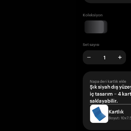
Koleksiyon
Set sayısı
Napa deri kartlık ekle
Şık siyah dış yüze
iç tasarım – 4 kar
saklayabilir.
Kartlık
Boyut: 10x7