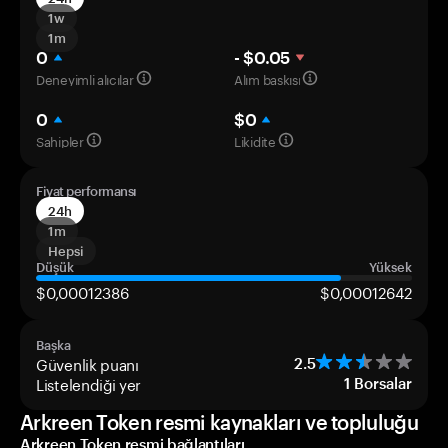
1w
1m
0
- $0.05
Deneyimli alıcılar
Alım baskısı
0
$0
Sahipler
Likidite
Fiyat performansı
24h
1m
Hepsi
Düşük
Yüksek
$0,00012386
$0,00012642
Başka
Güvenlik puanı
2.5
Listelendiği yer
1
Borsalar
Arkreen Token resmi kaynakları ve topluluğu
Arkreen Token resmi bağlantıları