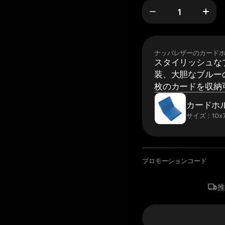
ナッパレザーのカード
スタイリッシュな
装、大胆なブルーの
枚のカードを収納
カードホ
サイズ：10x7
プロモーションコード