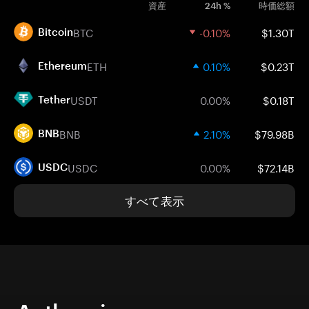
資産
24h %
時価総額
BTC
-0.10%
$1.30T
Bitcoin
ETH
0.10%
$0.23T
Ethereum
USDT
0.00%
$0.18T
Tether
BNB
2.10%
$79.98B
BNB
USDC
0.00%
$72.14B
USDC
すべて表示