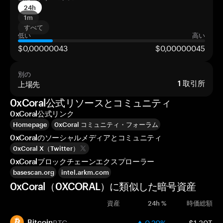
24h
1m
すべて
低い
高い
$0,00000043
$0,00000045
別の
上場先
1
取引所
0xCoral公式リソースとコミュニティ
0xCoral公式リンク
Homepage
0xCoral コミュニティ・フォーラム
0xCoralのソーシャルメディアとコミュニティ
0xCoral X（Twitter）
0xCoralブロックチェーンエクスプローラー
basescan.org
intel.arkm.com
0xCoral（0XCORAL）に類似した暗号資産
資産
24h %
時価総額
BTC
0.20%
$1.30T
Bitcoin