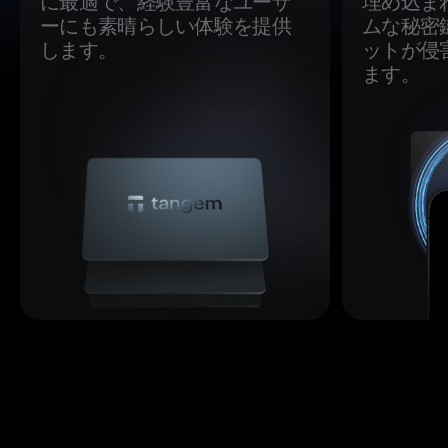
に最適で、経験豊富なユーザ
埋め込ま
ーにも素晴らしい体験を提供
ムな秘密
します。
ットが侵
ます。