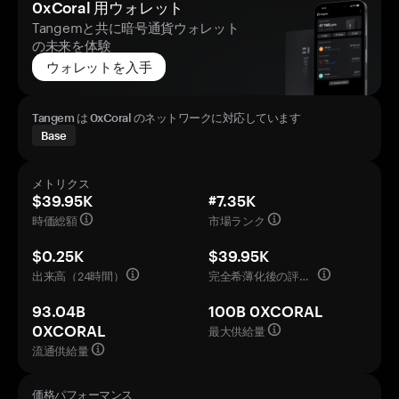
0xCoral 用ウォレット
Tangemと共に暗号通貨ウォレット
の未来を体験
ウォレットを入手
Tangem は 0xCoral のネットワークに対応しています
Base
メトリクス
$39.95K
#7.35K
時価総額
市場ランク
$0.25K
$39.95K
出来高（24時間）
完全希薄化後の評価額
93.04B
100B 0XCORAL
最大供給量
0XCORAL
流通供給量
価格パフォーマンス