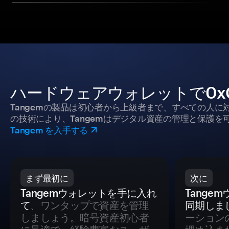
ハードウェアウォレットで0xC
Tangemの製品は初心者から上級者まで、すべての人
の技術により、Tangemはデジタル資産の管理と保護を
Tangem を入手する
まず最初に
次に
Tangemウォレットを手に入れ
Tange
て
、ワンタップで資産を管理
同期しま
しましょう。暗号資産初心者
ーション