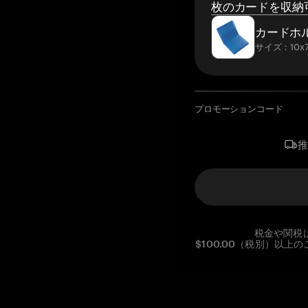
枚のカードを収納
カードホ
サイズ：10x7
プロモーションコード
税金や関税
$100.00（税別）以