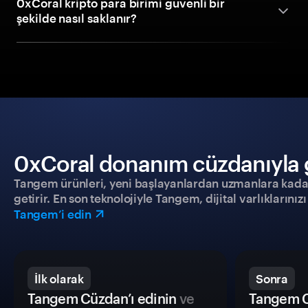
0xCoral kripto para birimi güvenli bir
şekilde nasıl saklanır?
0xCoral donanım cüzdanıyla gü
Tangem ürünleri, yeni başlayanlardan uzmanlara kadar h
getirir. En son teknolojiyle Tangem, dijital varlıklarını
Tangem’i edin
İlk olarak
Sonra
Tangem Cüzdan’ı edinin
ve
Tangem C