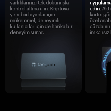
varlıklarınızı tek dokunuşla
uygulama
kontrol altına alın. Kriptoya
edin.
Akti
yeni başlayanlar için
kartın gö
mükemmel, deneyimli
özel anah
kullanıcılar için de harika bir
cüzdanın 
deneyim sunar.
imkansız h