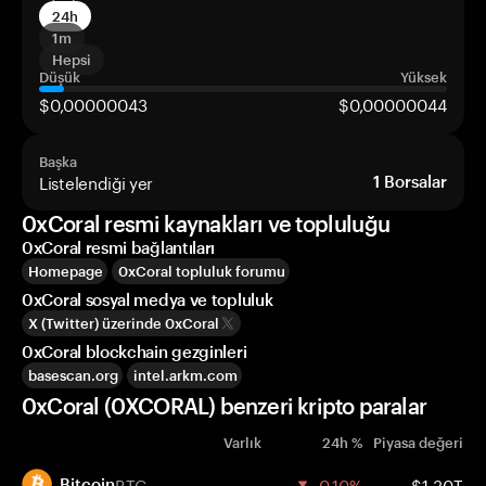
24h
1m
Hepsi
Düşük
Yüksek
$0,00000043
$0,00000044
Başka
Listelendiği yer
1
Borsalar
0xCoral resmi kaynakları ve topluluğu
0xCoral resmi bağlantıları
Homepage
0xCoral topluluk forumu
0xCoral sosyal medya ve topluluk
X (Twitter) üzerinde 0xCoral
0xCoral blockchain gezginleri
basescan.org
intel.arkm.com
0xCoral (0XCORAL) benzeri kripto paralar
Varlık
24h %
Piyasa değeri
BTC
-0.10%
$1.30T
Bitcoin