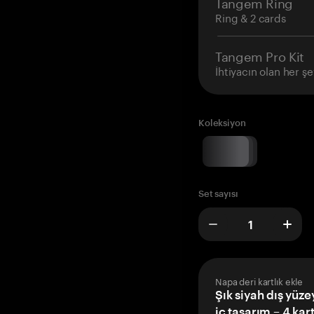
Tangem Ring
Ring & 2 cards
Tangem Pro Kit
İhtiyacın olan her şe
Koleksiyon
Set sayısı
Napa deri kartlık ekle
Şık siyah dış yüze
iç tasarım – 4 kar