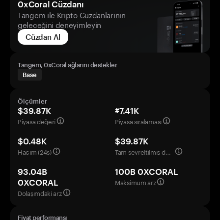
0xCoral Cüzdanı
Tangem ile Kripto Cüzdanlarının
geleceğini deneyimleyin
Cüzdan Al
Tangem, 0xCoral ağlarını destekler
Base
Ölçümler
$39.87K
#7.41K
Piyasa değeri
Piyasa sıralaması
$0.48K
$39.87K
Hacim (24s)
Tam seyreltilmiş değerleme
93.04B
100B 0XCORAL
Maksimum arz
0XCORAL
Dolaşımdaki arz
Fiyat performansı