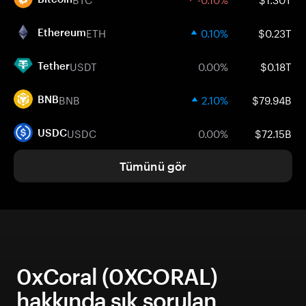
ETH
0.10%
$0.23T
Ethereum
USDT
0.00%
$0.18T
Tether
BNB
2.10%
$79.94B
BNB
USDC
0.00%
$72.15B
USDC
Tümünü gör
0xCoral (0XCORAL)
hakkında sık sorulan