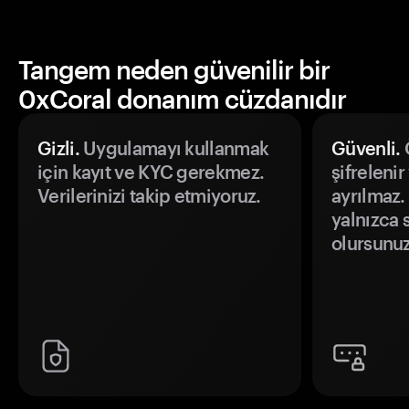
Tangem neden güvenilir bir
0xCoral donanım cüzdanıdır
Gizli.
Uygulamayı kullanmak
Güvenli.
Ö
için kayıt ve KYC gerekmez.
şifrelenir
Verilerinizi takip etmiyoruz.
ayrılmaz.
yalnızca s
olursunuz