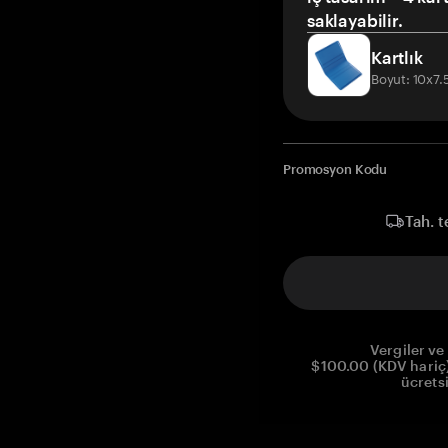
saklayabilir.
Kartlık
Boyut: 10x7
Promosyon Kodu
Tah. t
Vergiler ve 
$100.00 (KDV hariç)
ücrets