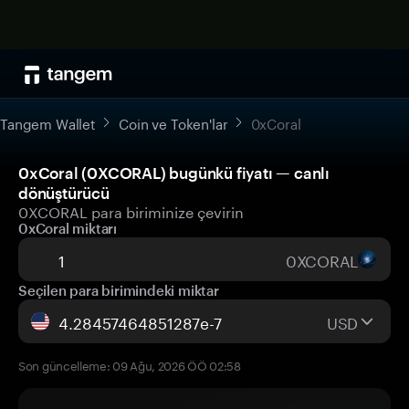
Tangem Wallet
Coin ve Token'lar
0xCoral
0xCoral (0XCORAL) bugünkü fiyatı — canlı
dönüştürücü
0XCORAL para biriminize çevirin
0xCoral miktarı
0XCORAL
Seçilen para birimindeki miktar
USD
Son güncelleme: 09 Ağu, 2026 ÖÖ 02:58