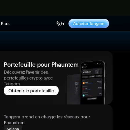
ntenant
Plus
Fr
Acheter Tangem
Portefeuille pour Phauntem
Découvrez l'avenir des
portefeuilles crypto avec
Tangem
Obtenir le portefeuille
Tangem prend en charge les réseaux pour
Phauntem
Solana