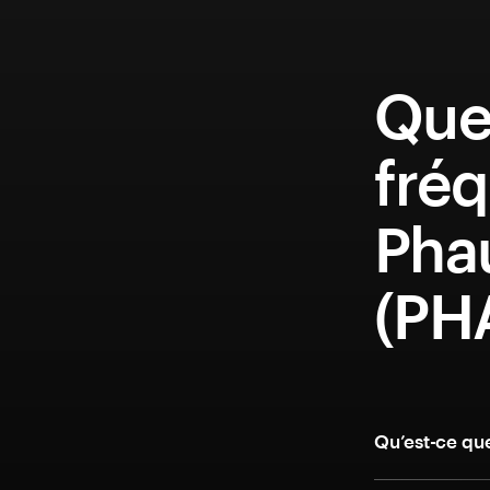
Que
fréq
Pha
(PH
Qu’est-ce qu