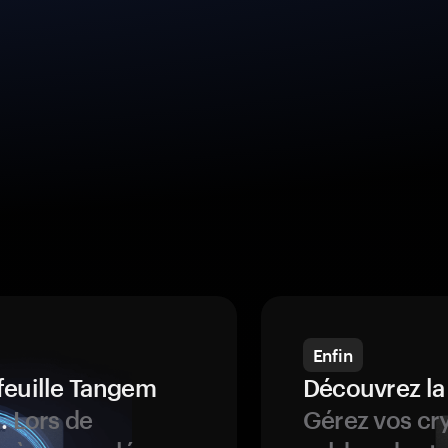
Enfin
feuille Tangem
Découvrez la
.
Lors de
Gérez vos cry