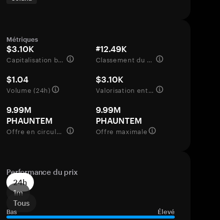
Métriques
$3.10K
#12.49K
Capitalisation boursière
Classement du marché
$1.04
$3.10K
Volume (24h)
Valorisation entièrement diluée
9.99M
9.99M
PHAUNTEM
PHAUNTEM
Offre en circulation
Offre maximale
Performance du prix
24h
1m
Tous
Bas
Élevé