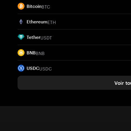
BTC
Bitcoin
ETH
Ethereum
USDT
Tether
BNB
BNB
USDC
USDC
Voir to