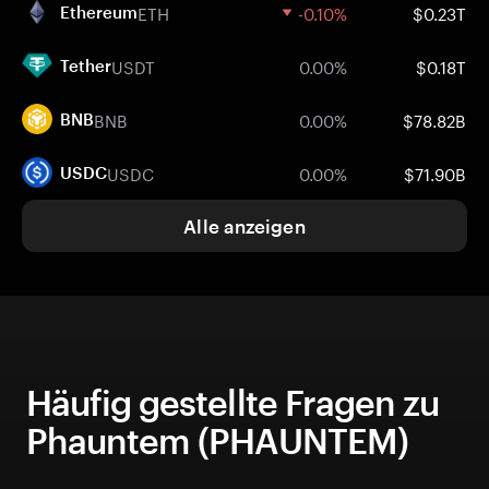
ETH
-0.10%
$0.23T
Ethereum
USDT
0.00%
$0.18T
Tether
BNB
0.00%
$78.82B
BNB
USDC
0.00%
$71.90B
USDC
Alle anzeigen
Häufig gestellte Fragen zu
Phauntem (PHAUNTEM)