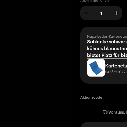
Anzahl der Sätze
Napa-Leder-Kartenetui
Schlanke schwarz
kühnes blaues Inn
bietet Platz für bi
Kartenetu
Größe: 10x7
Aktionscode
Vorauss. 