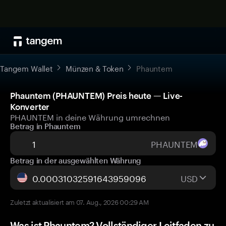
Tangem Wallet
Münzen & Token
Phauntem
Phauntem (PHAUNTEM) Preis heute — Live-
Konverter
PHAUNTEM in deine Währung umrechnen
Betrag in Phauntem
PHAUNTEM
Betrag in der ausgewählten Währung
USD
Zuletzt aktualisiert am 07. Aug., 2026 00:29 AM
Was ist Phauntem? Vollständiger Leitfaden zu