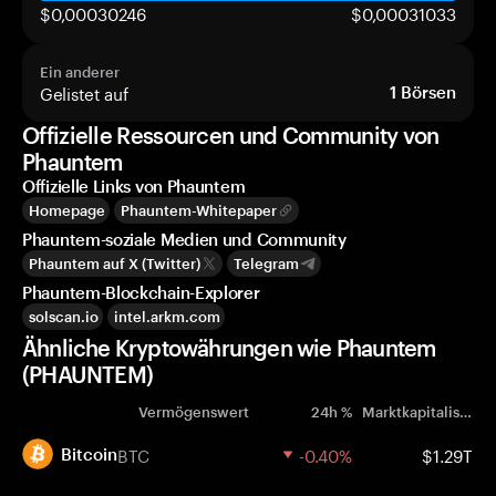
$0,00030246
$0,00031033
Ein anderer
Gelistet auf
1
Börsen
Offizielle Ressourcen und Community von
Phauntem
Offizielle Links von Phauntem
Homepage
Phauntem-Whitepaper
Phauntem-soziale Medien und Community
Phauntem auf X (Twitter)
Telegram
Phauntem-Blockchain-Explorer
solscan.io
intel.arkm.com
Ähnliche Kryptowährungen wie Phauntem
(PHAUNTEM)
Vermögenswert
24h %
Marktkapitalisierung
BTC
-0.40%
$1.29T
Bitcoin