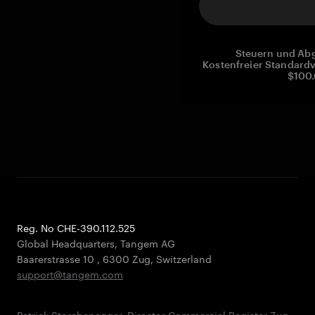
Steuern und Abg
Kostenfreier Standardv
$100.
Reg. No CHE-390.112.525
Global Headquarters, Tangem AG
Baarerstrasse 10
,
6300 Zug
,
Switzerland
support@tangem.com
Patrick Storchenegger, Director Commercial Register Zug,