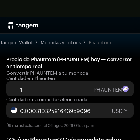
Tangem Wallet
Monedas y Tokens
Phauntem
Precio de Phauntem (PHAUNTEM) hoy — conversor
en tiempo real
Convertir PHAUNTEM a tu moneda
Cantidad en Phauntem
PHAUNTEM
Cantidad en la moneda seleccionada
USD
Última actualización el 06 ago., 2026 04:55 p. m.
¿Qué es Phauntem? Guía completa sobre