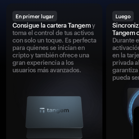
En primer lugar
Luego
Consigue la cartera Tangem
y
Sincroniza
toma el control de tus activos
Tangem c
con solo un toque. Es perfecta
Durante e
para quienes se inician en
activació
cripto y también ofrece una
en la tar
gran experiencia a los
privada a
usuarios más avanzados.
garantiza 
pueda se