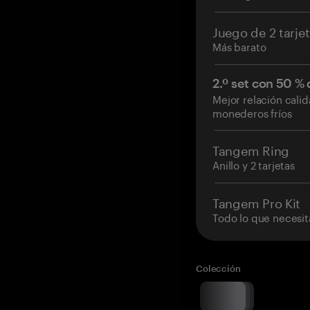
Juego de 2 tarje
Más barato
2.º set con 50 %
Mejor relación cali
monederos fríos
Tangem Ring
Anillo y 2 tarjetas
Tangem Pro Kit
Todo lo que necesit
Colección