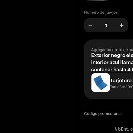
Número de juegos
Agregar tarjetero de c
Exterior negro el
interior azul llam
contener hasta 4 t
Tarjetero
Tamaño: 10x
Código promocional
Ent. 