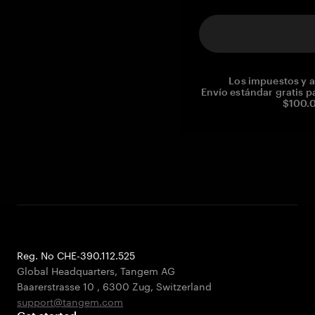
Los impuestos y a
Envío estándar gratis p
$100.0
Reg. No CHE-390.112.525
Global Headquarters, Tangem AG
Baarerstrasse 10
,
6300 Zug
,
Switzerland
support@tangem.com