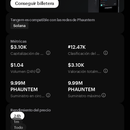
Conseguir billetera
Tangem es compatible con las redes de Phauntem
Solana
Métricas
$3.10K
#12.47K
Capitalización de mercado
Clasificación del mercado
$1.04
$3.10K
Volumen (24h)
Valoración totalmente diluida
9.99M
9.99M
PHAUNTEM
PHAUNTEM
Suministro en circulación
Suministro máximo
Rendimiento del precio
24h
1m
Todo