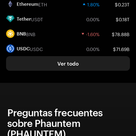
ETH
1.80%
$0.23T
Ethereum
USDT
0.00%
$0.18T
Tether
BNB
-1.60%
$78.88B
BNB
USDC
0.00%
$71.69B
USDC
Ver todo
Preguntas frecuentes
sobre Phauntem
(PHAUNTEM)