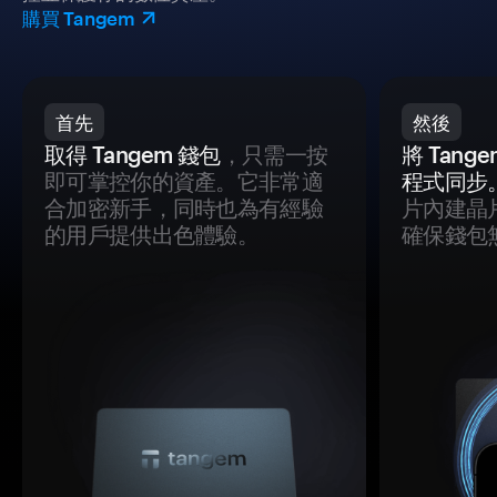
購買 Tangem
首先
然後
取得 Tangem 錢包
，只需一按
將 Tan
即可掌控你的資產。它非常適
程式同步
合加密新手，同時也為有經驗
片內建晶
的用戶提供出色體驗。
確保錢包