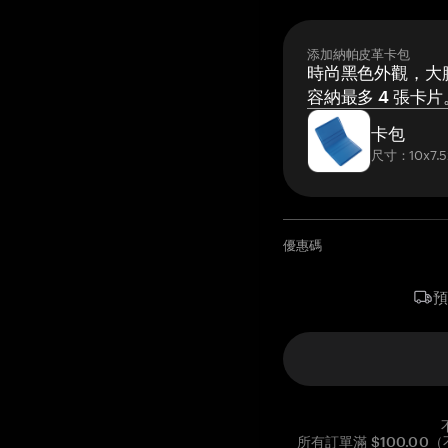
添加納帕皮革卡包
時尚黑色外觀，大膽
容納最多 4 張卡片
卡包
尺寸：10x7.5
優惠碼
所有訂單滿 $100.0