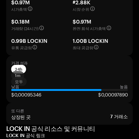
$0.97M
#2.88K
시가총액
시장 순위
$0.18M
$0.97M
거래량 (24시간)
완전 희석 시가총액
0.99B LOCKIN
1.00B LOCKIN
유통 공급량
최대 공급량
가격 성과
24h
1m
모두
낮음
높음
$0,00095346
$0,00097890
또 다른
상장된 곳
7
거래소
LOCK IN 공식 리소스 및 커뮤니티
LOCK IN 공식 링크