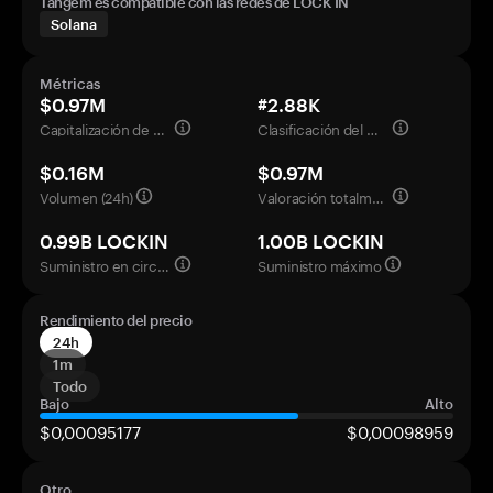
Tangem es compatible con las redes de LOCK IN
Solana
Métricas
$0.97M
#2.88K
Capitalización de mercado
Clasificación del mercado
$0.16M
$0.97M
Volumen (24h)
Valoración totalmente diluida
0.99B LOCKIN
1.00B LOCKIN
Suministro en circulación
Suministro máximo
Rendimiento del precio
24h
1m
Todo
Bajo
Alto
$0,00095177
$0,00098959
Otro