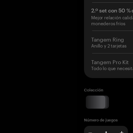
2.º set con 50 %
Mejor relación cali
monederos fríos
Tangem Ring
Anillo y 2 tarjetas
Tangem Pro Kit
Todo lo que necesit
Colección
Número de juegos