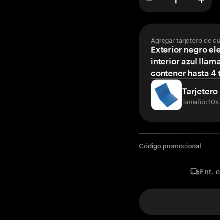
Agregar tarjetero de c
Exterior negro el
interior azul llam
contener hasta 4 t
Tarjetero
Tamaño: 10x
Código promocional
Ent. 