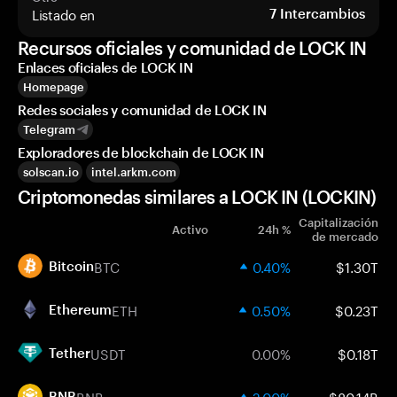
Listado en
7
Intercambios
Recursos oficiales y comunidad de LOCK IN
Enlaces oficiales de LOCK IN
Homepage
Redes sociales y comunidad de LOCK IN
Telegram
Exploradores de blockchain de LOCK IN
solscan.io
intel.arkm.com
Criptomonedas similares a LOCK IN (LOCKIN)
Capitalización
Activo
24h %
de mercado
BTC
0.40%
$1.30T
Bitcoin
ETH
0.50%
$0.23T
Ethereum
USDT
0.00%
$0.18T
Tether
BNB
2.00%
$80.14B
BNB