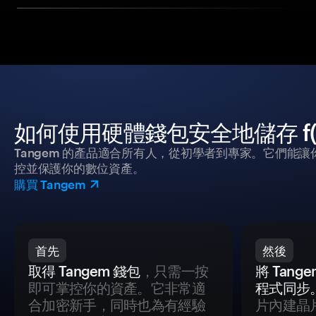
如何使用硬體錢包安全地儲存 f(x) Pr
Tangem 的產品適合所有人，從初學者到專家。它們能讓
控並保護你的數位資產。
購買 Tangem
首先
然後
取得 Tangem 錢包
，只需一按
將 Tan
即可掌控你的資產。它非常適
程式同步
合加密新手，同時也為有經驗
片內建晶