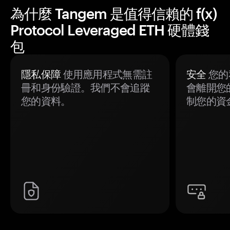
為什麼 Tangem 是值得信賴的 f(x)
Protocol Leveraged ETH 硬體錢
包
隱私保障
使用應用程式無需註
安全
您的
冊和身份驗證。我們不會追蹤
會離開您
您的資料。
制您的資