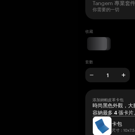
Tangem 專業套
你需要的一切
收藏
套數
添加納帕皮革卡包
時尚黑色外觀，大膽
容納最多 4 張卡片
卡包
尺寸：10x7.5