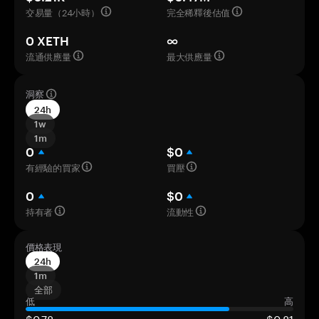
交易量（24小時）
完全稀釋後估值
0 XETH
∞
流通供應量
最大供應量
洞察
24h
1w
1m
0
$0
有經驗的買家
買壓
0
$0
持有者
流動性
價格表現
24h
1m
全部
低
高
$0,78
$0,81