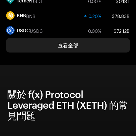
USDT
0.00%
$0.18T
Tether
BNB
0.20%
$78.83B
BNB
USDC
0.00%
$72.12B
USDC
查看全部
關於 f(x) Protocol
Leveraged ETH (XETH) 的常
見問題