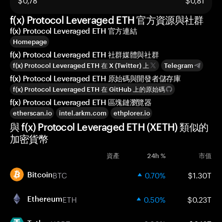
f(x) Protocol Leveraged ETH 官方資源與社群
f(x) Protocol Leveraged ETH 官方連結
Homepage
f(x) Protocol Leveraged ETH 社群媒體與社群
f(x) Protocol Leveraged ETH 在 X (Twitter) 上
Telegram
f(x) Protocol Leveraged ETH 原始碼與開發者儲存庫
f(x) Protocol Leveraged ETH 在 GitHub 上的原始碼
f(x) Protocol Leveraged ETH 區塊鏈瀏覽器
etherscan.io
intel.arkm.com
ethplorer.io
與 f(x) Protocol Leveraged ETH (XETH) 類似的
加密貨幣
資產
24h %
市值
BTC
0.70%
$1.30T
Bitcoin
ETH
0.50%
$0.23T
Ethereum