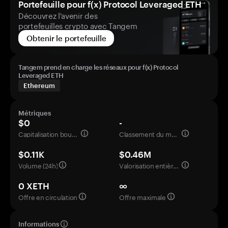
Portefeuille pour f(x) Protocol Leveraged ETH
Découvrez l'avenir des
portefeuilles crypto avec Tangem
Obtenir le portefeuille
Tangem prend en charge les réseaux pour f(x) Protocol
Leveraged ETH
Ethereum
Métriques
$0
-
Capitalisation boursière
Classement du marché
$0.11K
$0.46M
Volume (24h)
Valorisation entièrement diluée
0 XETH
∞
Offre en circulation
Offre maximale
Informations