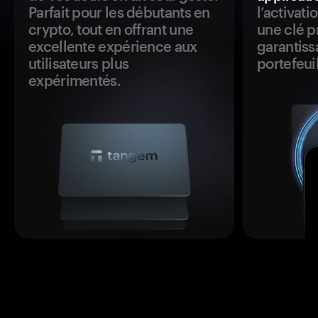
Parfait pour les débutants en
l’activat
crypto, tout en offrant une
une clé p
excellente expérience aux
garantiss
utilisateurs plus
portefeuil
expérimentés.