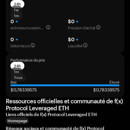
24h
1w
1m
0
$0
Acheteurs expérimentés
Pression d’achat
0
$0
Détenteurs
Liquidité
Performance du prix
24h
1m
Tous
Bas
Élevé
$0,78339575
$0,78339575
Ressources officielles et communauté de f(x)
Protocol Leveraged ETH
Liens officiels de f(x) Protocol Leveraged ETH
Homepage
Réseaux sociaux et communauté de f(x) Protocol