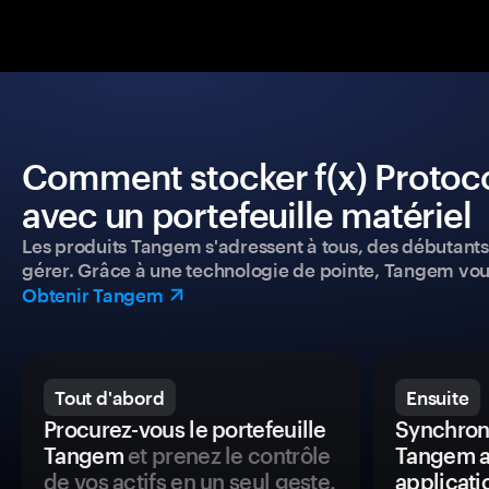
Comment stocker f(x) Protoco
avec un portefeuille matériel
Les produits Tangem s'adressent à tous, des débutants a
gérer. Grâce à une technologie de pointe, Tangem vou
Obtenir Tangem
Tout d'abord
Ensuite
Procurez-vous le portefeuille
Synchroni
Tangem
et prenez le contrôle
Tangem a
de vos actifs en un seul geste.
applicati