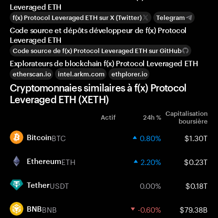
Leveraged ETH
f(x) Protocol Leveraged ETH sur X (Twitter)
Telegram
Code source et dépôts développeur de f(x) Protocol
Leveraged ETH
Code source de f(x) Protocol Leveraged ETH sur GitHub
Explorateurs de blockchain f(x) Protocol Leveraged ETH
etherscan.io
intel.arkm.com
ethplorer.io
Cryptomonnaies similaires à f(x) Protocol
Leveraged ETH (XETH)
Capitalisation
Actif
24h %
boursière
BTC
0.80%
$1.30T
Bitcoin
ETH
2.20%
$0.23T
Ethereum
USDT
0.00%
$0.18T
Tether
BNB
-0.60%
$79.38B
BNB