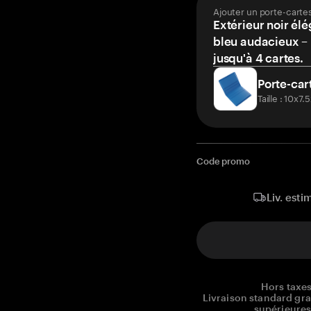
Ajouter un porte-carte
Extérieur noir élé
bleu audacieux – 
jusqu'à 4 cartes.
Porte-car
Taille : 10x7
Code promo
Liv. esti
Hors taxes
Livraison standard gr
supérieures