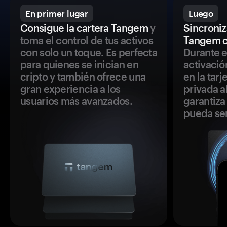
En primer lugar
Luego
Consigue la cartera Tangem
y
Sincroniza
toma el control de tus activos
Tangem c
con solo un toque. Es perfecta
Durante e
para quienes se inician en
activació
cripto y también ofrece una
en la tar
gran experiencia a los
privada a
usuarios más avanzados.
garantiza 
pueda se