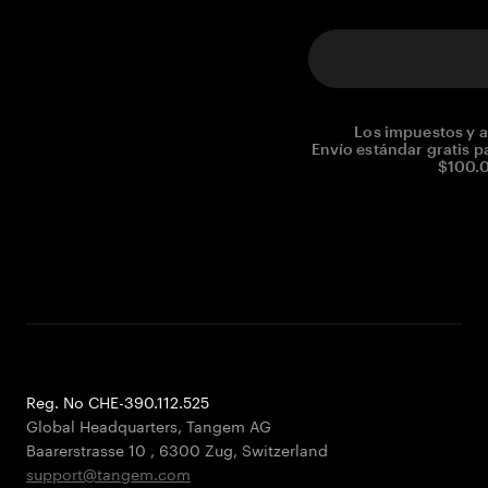
Los impuestos y a
Envío estándar gratis p
$100.0
Reg. No CHE-390.112.525
Global Headquarters, Tangem AG
Baarerstrasse 10
,
6300 Zug
,
Switzerland
support@tangem.com