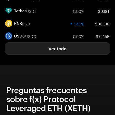
USDT
0.00%
$0.18T
Tether
BNB
1.40%
$80.31B
BNB
USDC
0.00%
$72.15B
USDC
Ver todo
Preguntas frecuentes
sobre f(x) Protocol
Leveraged ETH (XETH)