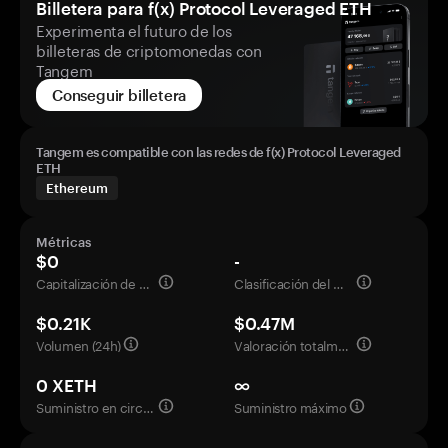
Billetera para f(x) Protocol Leveraged ETH
Experimenta el futuro de los
billeteras de criptomonedas con
Tangem
Conseguir billetera
Tangem es compatible con las redes de f(x) Protocol Leveraged
ETH
Ethereum
Métricas
$0
-
Capitalización de mercado
Clasificación del mercado
$0.21K
$0.47M
Volumen (24h)
Valoración totalmente diluida
0 XETH
∞
Suministro en circulación
Suministro máximo