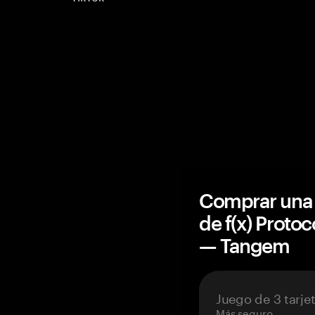
Comprar una 
de f(x) Proto
— Tangem
Juego de 3 tarje
Más seguro