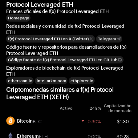
Protocol Leveraged ETH
Enlaces oficiales de f(x) Protocol Leveraged ETH
Homepage
Redes sociales y comunidad de f(x) Protocol Leveraged
ETH
f(x) Protocol Leveraged ETH en X (Twitter)
Telegram
Código fuente y repositorios para desarrolladores de f(x)
Protocol Leveraged ETH
Código fuente de f(x) Protocol Leveraged ETH en GitHub
Exploradores de blockchain de f(x) Protocol Leveraged
ETH
etherscan.io
intel.arkm.com
ethplorer.io
Criptomonedas similares a f(x) Protocol
Leveraged ETH (XETH)
Capitalización
Activo
24h %
de mercado
BTC
-0.30%
$1.30T
Bitcoin
ETH
0.00%
$0.23T
Ethereum