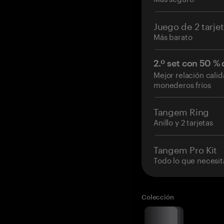
Juego de 2 tarje
Más barato
2.º set con 50 %
Mejor relación cali
monederos fríos
Tangem Ring
Anillo y 2 tarjetas
Tangem Pro Kit
Todo lo que necesit
Colección