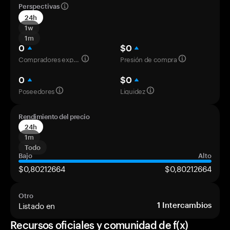
Perspectivas
24h
1w
1m
0
$0
Compradores experimentados
Presión de compra
0
$0
Poseedores
Liquidez
Rendimiento del precio
24h
1m
Todo
Bajo
Alto
$0,80212664
$0,80212664
Otro
Listado en
1
Intercambios
Recursos oficiales y comunidad de f(x)