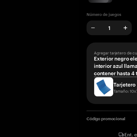
Número de juegos
Agregar tarjetero de c
Exterior negro el
interior azul llam
contener hasta 4 t
Tarjetero
Tamaño: 10x
Código promocional
Ent. 