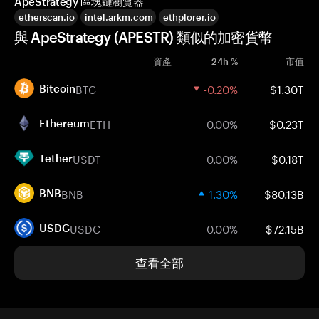
ApeStrategy 區塊鏈瀏覽器
etherscan.io
intel.arkm.com
ethplorer.io
與 ApeStrategy (APESTR) 類似的加密貨幣
資產
24h %
市值
BTC
-0.20%
$1.30T
Bitcoin
ETH
0.00%
$0.23T
Ethereum
USDT
0.00%
$0.18T
Tether
BNB
1.30%
$80.13B
BNB
USDC
0.00%
$72.15B
USDC
查看全部