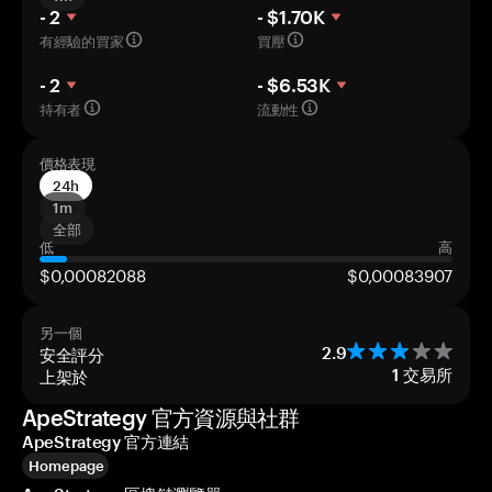
- 2
- $1.70K
有經驗的買家
買壓
- 2
- $6.53K
持有者
流動性
價格表現
24h
1m
全部
低
高
$0,00082088
$0,00083907
另一個
安全評分
2.9
上架於
1
交易所
ApeStrategy 官方資源與社群
ApeStrategy 官方連結
Homepage