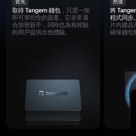
首先
然後
取得 Tangem 錢包
，只需一按
將 Tan
即可掌控你的資產。它非常適
程式同步
合加密新手，同時也為有經驗
片內建晶
的用戶提供出色體驗。
確保錢包