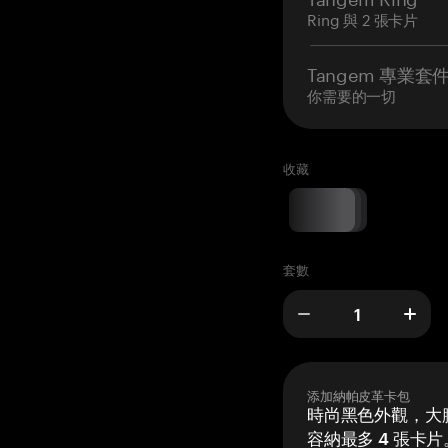
Ring 與 2 張卡片
Tangem 專業套
你需要的一切
收藏
套數
添加納帕皮革卡包
時尚黑色外觀，大膽
容納最多 4 張卡片