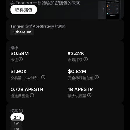
與 Tangem 一起體驗加密錢包的未來
取得錢包
Tangem 支援 ApeStrategy 的網路
Ethereum
指標
$0.59M
#3.42K
市值
市場評級
$1.90K
$0.82M
交易量（24小時）
完全稀釋後估值
0.72B APESTR
1B APESTR
流通供應量
最大供應量
洞察
24h
1w
1m