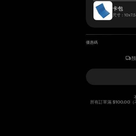
卡包
尺寸：10x7.5
優惠碼
所有訂單滿 $100.0